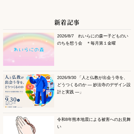
新着記事
サブコンテンツ
2026/8/7 れいらにの森ー子どものい
のちを想う会 ＊毎月第１金曜
2026/9/30 「人と仏教が出会う寺を、
どうつくるのか ― 妙法寺のデザイン設
計と実践 ―」
令和8年熊本地震による被害へのお見舞
い