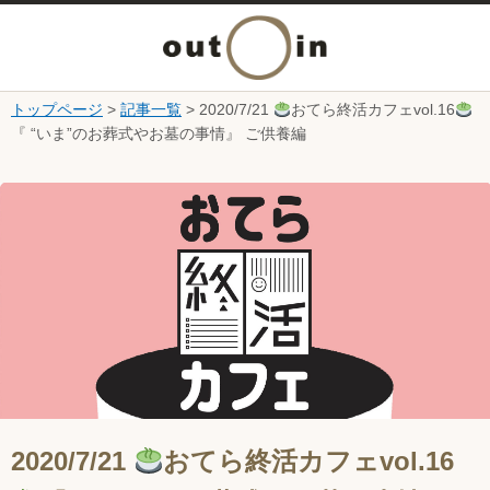
メ
ニ
トップページ
>
記事一覧
> 2020/7/21
おてら終活カフェvol.16
本文へ
『 “いま”のお葬式やお墓の事情』 ご供養編
ュ
ここから本文です。
ー
を
開
く
2020/7/21
おてら終活カフェvol.16