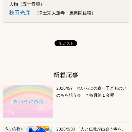
人物（五十音順）
秋田光彦
（浄土宗大蓮寺・應典院住職）
新着記事
サブコンテンツ
2026/8/7 れいらにの森ー子どものい
のちを想う会 ＊毎月第１金曜
2026/9/30 「人と仏教が出会う寺を、