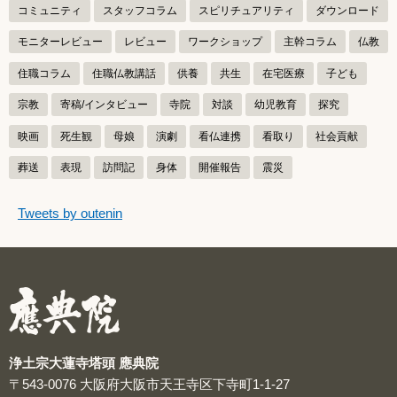
コミュニティ
スタッフコラム
スピリチュアリティ
ダウンロード
モニターレビュー
レビュー
ワークショップ
主幹コラム
仏教
住職コラム
住職仏教講話
供養
共生
在宅医療
子ども
宗教
寄稿/インタビュー
寺院
対談
幼児教育
探究
映画
死生観
母娘
演劇
看仏連携
看取り
社会貢献
葬送
表現
訪問記
身体
開催報告
震災
つぶやきをスキップする
Tweets by outenin
つぶやき
浄土宗大蓮寺塔頭 應典院
〒543-0076
大阪府大阪市天王寺区下寺町1-1-27