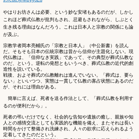
やはりお坊さんは必要、という妙な安堵もあるのだが、しかし
これほど葬式仏教が批判もされ、忌避もされながら、しぶとく
生き残る理由はなんだろう。これは日本人と宗教の関係にも論
が及ぶ。
宗教学者岡本亮輔氏の「宗教と日本人」（中公新書）を読ん
だ。そもそも日本の伝統宗教は昔から信仰が主題化しない。現
代仏教は、「信仰なき実践」であって、その典型が葬式仏教な
のだ、という。逆転の発想ともいうべき、葬式仏教の近代的創
造性を説いている。
戦後、およそ葬式の仏教離れは進んでいない。「葬式は、要ら
ない」といいつつ、実態は一貫して仏教の寡占状態にあるのだ
が、それには理由がある。
簡単に言えば、死者を送る作法として、「葬式仏教を利用す
るのが便利だから」。ㅤㅤ
死者の弔いだけでなく、社会的な告知や遺族の癒し、親族や知
人との感情交流としても実践的な機能を備え、またそれは長い
時間をかけて整備され洗練され、人々の欲求に応えられるよう
定着してきたのだという。