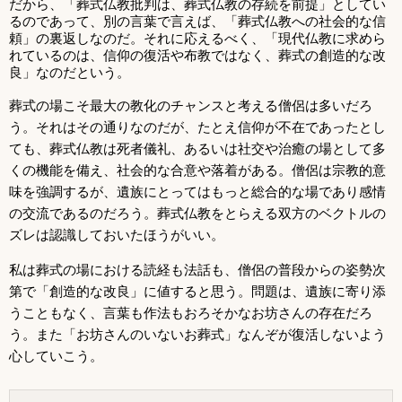
だから、「葬式仏教批判は、葬式仏教の存続を前提」としてい
るのであって、別の言葉で言えば、「葬式仏教への社会的な信
頼」の裏返しなのだ。それに応えるべく、「現代仏教に求めら
れているのは、信仰の復活や布教ではなく、葬式の創造的な改
良」なのだという。
葬式の場こそ最大の教化のチャンスと考える僧侶は多いだろ
う。それはその通りなのだが、たとえ信仰が不在であったとし
ても、葬式仏教は死者儀礼、あるいは社交や治癒の場として多
くの機能を備え、社会的な合意や落着がある。僧侶は宗教的意
味を強調するが、遺族にとってはもっと総合的な場であり感情
の交流であるのだろう。葬式仏教をとらえる双方のベクトルの
ズレは認識しておいたほうがいい。
私は葬式の場における読経も法話も、僧侶の普段からの姿勢次
第で「創造的な改良」に値すると思う。問題は、遺族に寄り添
うこともなく、言葉も作法もおろそかなお坊さんの存在だろ
う。また「お坊さんのいないお葬式」なんぞが復活しないよう
心していこう。