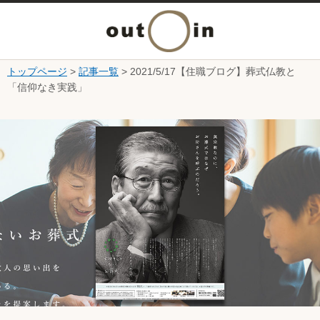
メ
ニ
トップページ
>
記事一覧
> 2021/5/17【住職ブログ】葬式仏教と
本文へ
「信仰なき実践」
ュ
ここから本文です。
ー
を
開
く