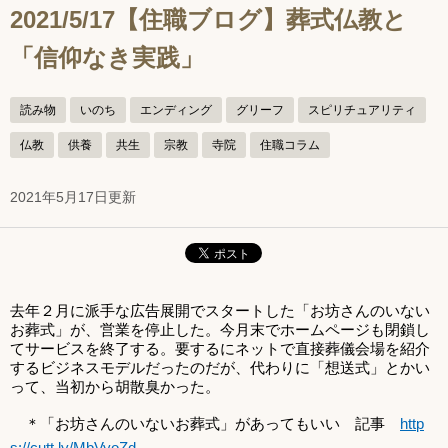
2021/5/17【住職ブログ】葬式仏教と
「信仰なき実践」
読み物
いのち
エンディング
グリーフ
スピリチュアリティ
仏教
供養
共生
宗教
寺院
住職コラム
2021年5月17日更新
去年２月に派手な広告展開でスタートした「お坊さんのいない
お葬式」が、営業を停止した。今月末でホームページも閉鎖し
てサービスを終了する。要するにネットで直接葬儀会場を紹介
するビジネスモデルだったのだが、代わりに「想送式」とかい
って、当初から胡散臭かった。
＊「お坊さんのいないお葬式」があってもいい 記事
http
s://cutt.ly/MbVyoZd