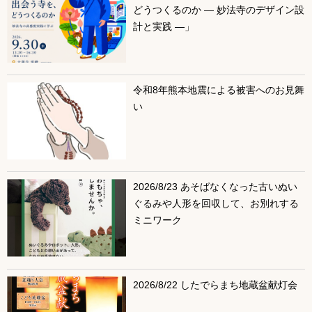
どうつくるのか ― 妙法寺のデザイン設
計と実践 ―」
令和8年熊本地震による被害へのお見舞
い
2026/8/23 あそばなくなった古いぬい
ぐるみや人形を回収して、お別れする
ミニワーク
2026/8/22 したでらまち地蔵盆献灯会