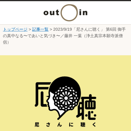
メ
ニ
トップページ
>
記事一覧
> 2023/9/19「尼さんに聴く」 第6回 御手
本文へ
の真中なる〜であいと気づき〜／藤井 一葉（浄土真宗本願寺派僧
ュ
侶）
ー
ここから本文です。
を
開
く