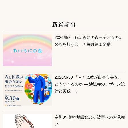
新着記事
サブコンテンツ
2026/8/7 れいらにの森ー子どものい
のちを想う会 ＊毎月第１金曜
2026/9/30 「人と仏教が出会う寺を、
どうつくるのか ― 妙法寺のデザイン設
計と実践 ―」
令和8年熊本地震による被害へのお見舞
い