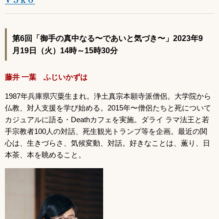
第6回「御手の真中なる〜であいと気づき〜」2023年9
月19日（火）14時～15時30分
藤井 一葉 ふじいかずは
1987年兵庫県宍粟生まれ。浄土真宗本願寺派僧侶。大学院から
仏教、対人支援を学び始める。2015年〜僧侶たちと死について
カジュアルに語る・Deathカフェを実施。ダライ ラマ法王と若
手宗教者100人の対話、死生観光トランプ等を企画。最近の関
心は、生きづらさ、気候変動、対話。好きなことは、薫り、日
本茶、本を眺めること。