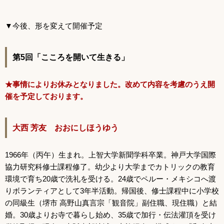
▼今後、形を変えて開催予定
第5回「こころを開いて生きる」
★事情によりお休みとなりました。改めて内容を考慮のうえ
開
催を予定しております。
大西 芳友 おおにしほうゆう
1966年（丙午）生まれ。上智大学新聞学科卒業。神戸大学国際
協力研究科修士課程修了。幼少より大学までカトリックの教育
環境で育ち20歳で洗礼を受ける。24歳でペルー・メキシコへ渡
りボランティアとして3年半活動。帰国後、修士課程中に小学校
の同級生（堺市 高野山真言宗「観音院」副住職、現住職）と結
婚。30歳よりお寺で暮らし始め、35歳で加行・伝法灌頂を受け