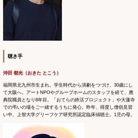
聴き手
沖田 都光（おきた とこう）
福岡県北九州市生まれ。学生時代から演劇をつづけ、30歳にし
て大阪へ。アートNPOやグループホームのスタッフを経て、應
典院職員となり8年目。「おてらの終活プロジェクト」や大蓮寺
での弔いの場をご一緒するうちに発心。昨年、得度し僧侶見習
い中。上智大学グリーフケア研究所認定臨床傾聴士。1児の母。