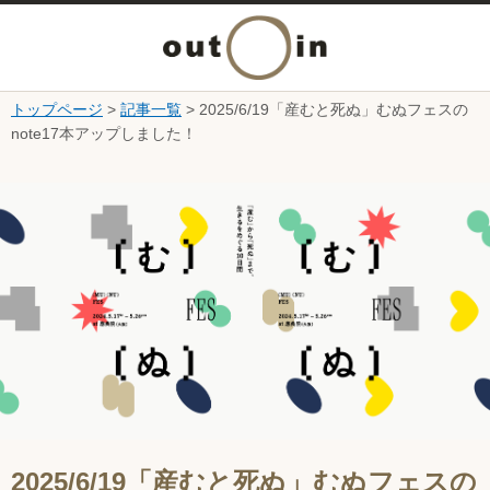
メ
ニ
トップページ
>
記事一覧
> 2025/6/19「産むと死ぬ」むぬフェスの
本文へ
note17本アップしました！
ュ
ここから本文です。
ー
を
開
く
2025/6/19「産むと死ぬ」むぬフェスの