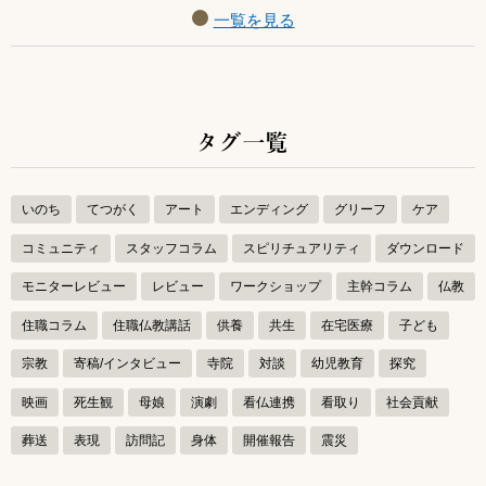
一覧を見る
タグ一覧
いのち
てつがく
アート
エンディング
グリーフ
ケア
コミュニティ
スタッフコラム
スピリチュアリティ
ダウンロード
モニターレビュー
レビュー
ワークショップ
主幹コラム
仏教
住職コラム
住職仏教講話
供養
共生
在宅医療
子ども
宗教
寄稿/インタビュー
寺院
対談
幼児教育
探究
映画
死生観
母娘
演劇
看仏連携
看取り
社会貢献
葬送
表現
訪問記
身体
開催報告
震災