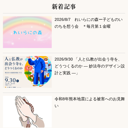
新着記事
サブコンテンツ
2026/8/7 れいらにの森ー子どものい
のちを想う会 ＊毎月第１金曜
2026/9/30 「人と仏教が出会う寺を、
どうつくるのか ― 妙法寺のデザイン設
計と実践 ―」
令和8年熊本地震による被害へのお見舞
い