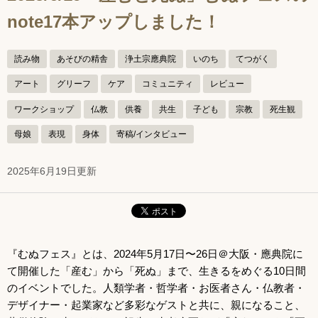
note17本アップしました！
読み物
あそびの精舎
浄土宗應典院
いのち
てつがく
アート
グリーフ
ケア
コミュニティ
レビュー
ワークショップ
仏教
供養
共生
子ども
宗教
死生観
母娘
表現
身体
寄稿/インタビュー
2025年6月19日更新
『むぬフェス』とは、2024年5月17日〜26日＠大阪・應典院に
て開催した「産む」から「死ぬ」まで、生きるをめぐる10日間
のイベントでした。人類学者・哲学者・お医者さん・仏教者・
デザイナー・起業家など多彩なゲストと共に、親になること、