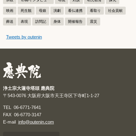
映画
死生観
母娘
演劇
看仏連携
看取り
社会貢献
葬送
表現
訪問記
身体
開催報告
震災
つぶやきをスキップする
Tweets by outenin
つぶやき
浄土宗大蓮寺塔頭 應典院
〒543-0076
大阪府大阪市天王寺区下寺町1-1-27
TEL
06-6771-7641
FAX
06-6770-3147
E-mail
info@outenin.com