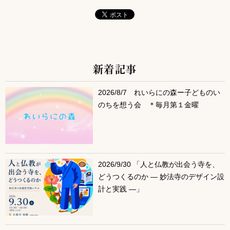
新着記事
サブコンテンツ
2026/8/7 れいらにの森ー子どものい
のちを想う会 ＊毎月第１金曜
2026/9/30 「人と仏教が出会う寺を、
どうつくるのか ― 妙法寺のデザイン設
計と実践 ―」