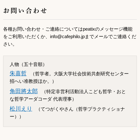
お問い合わせ
各種お問い合わせ・ご連絡についてはpeatixのメッセージ機能
をご利用いただくか、info@cafephilo.jpまでメールでご連絡くだ
さい。
人物（五十音順）
朱喜哲
（哲学者。大阪大学社会技術共創研究センター
招へい准教授ほか。）
角田將太郎
（特定非営利活動法人こども哲学・おと
な哲学アーダコーダ 代表理事）
松川えり
（てつがくやさん（哲学プラクティショナ
ー））