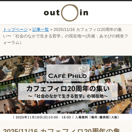
メ
ニ
トップページ
>
記事一覧
> 2025/11/16 カフェフィロ20周年の集
本文へ
い〜「社会のなかで生きる哲学」の現在地〜(共催：あそびの精舎フ
ュ
ォーラム）
ー
ここから本文です。
を
開
く
2025/11/16 カフェフィロ20周年の集