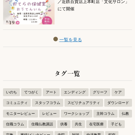
／近鉄百貨店上本町店「文化サロン」
にて開催
一覧を見る
タグ一覧
いのち
てつがく
アート
エンディング
グリーフ
ケア
コミュニティ
スタッフコラム
スピリチュアリティ
ダウンロード
モニターレビュー
レビュー
ワークショップ
主幹コラム
仏教
住職コラム
住職仏教講話
供養
共生
在宅医療
子ども
宗教
寄稿/インタビュー
寺院
対談
幼児教育
探究