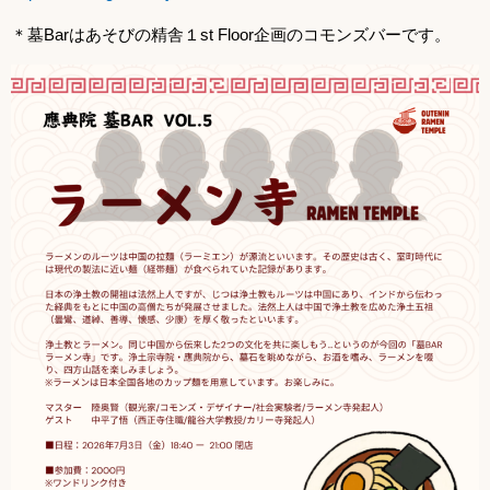
＊墓Barはあそびの精舎１st Floor企画のコモンズバーです。