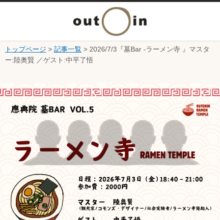
メ
ニ
トップページ
>
記事一覧
> 2026/7/3『墓Bar ‐ラーメン寺 』マスタ
本文へ
ー:陸奥賢 ／ゲスト:中平了悟
ュ
ここから本文です。
ー
を
開
く