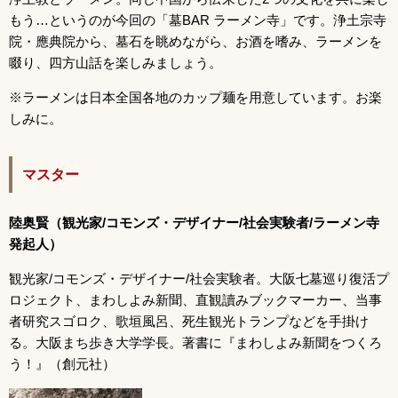
もう…というのが今回の「墓BAR ラーメン寺」です。浄土宗寺
院・應典院から、墓石を眺めながら、お酒を嗜み、ラーメンを
啜り、四方山話を楽しみましょう。
※ラーメンは日本全国各地のカップ麺を用意しています。お楽
しみに。
マスター
陸奥賢（
観光家/コモンズ・デザイナー/社会実験者/ラーメン寺
発起人
）
観光家/コモンズ・デザイナー/社会実験者。大阪七墓巡り復活プ
ロジェクト、まわしよみ新聞、直観讀みブックマーカー、当事
者研究スゴロク、歌垣風呂、死生観光トランプなどを手掛け
る。大阪まち歩き大学学長。著書に『まわしよみ新聞をつくろ
う！』（創元社）