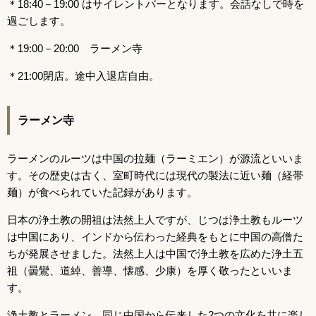
＊18:40－19:00 はサイレントバーとなります。会話なしで時を
過ごします。
＊19:00－20:00 ラーメン寺
＊21:00閉店。途中入退店自由。
ラーメン寺
ラーメンのルーツは中国の拉麺（ラーミエン）が源流といいま
す。その歴史は古く、室町時代には現代の製法に近い麺（経帯
麺）が食べられていた記録があります。
日本の浄土教の開祖は法然上人ですが、じつは浄土教もルーツ
は中国にあり、インドから伝わった経典をもとに中国の高僧た
ちが発展させました。法然上人は中国で浄土教を広めた浄土五
祖（曇鸞、道綽、善導、懐感、少康）を厚く敬ったといいま
す。
浄土教とラーメン。同じ中国から伝来した2つの文化を共に楽し