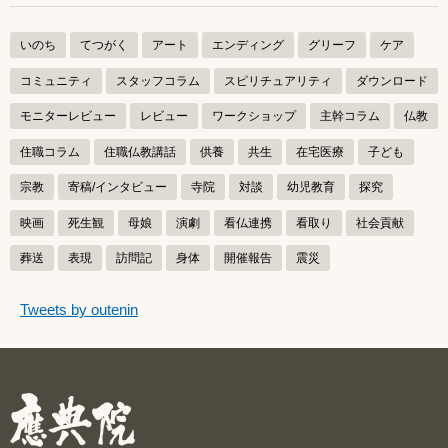
いのち
てつがく
アート
エンディング
グリーフ
ケア
コミュニティ
スタッフコラム
スピリチュアリティ
ダウンロード
モニターレビュー
レビュー
ワークショップ
主幹コラム
仏教
住職コラム
住職仏教講話
供養
共生
在宅医療
子ども
宗教
寄稿/インタビュー
寺院
対談
幼児教育
探究
映画
死生観
母娘
演劇
看仏連携
看取り
社会貢献
葬送
表現
訪問記
身体
開催報告
震災
つぶやきをスキップする
Tweets by outenin
つぶやき