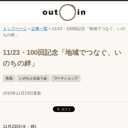
メ
ニ
トップページ
>
記事一覧
> 11/23・100回記念「地域でつなぐ、いの
本文へ
ちの絆」
ュ
ここから本文です。
ー
11/23・100回記念「地域でつなぐ、い
のちの絆」
を
開
告知
いのちと出会う会
ワークショップ
く
2010年11月23日更新
11月23日(火・祝)