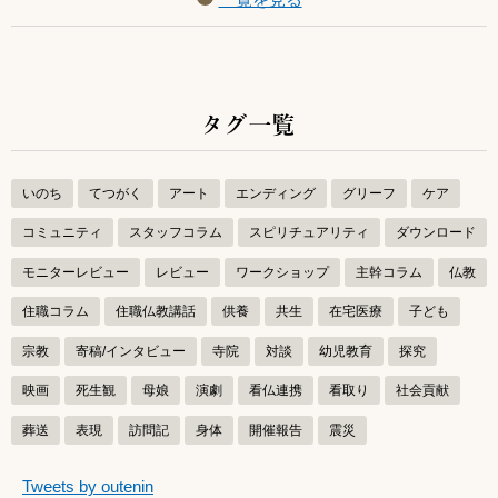
タグ一覧
いのち
てつがく
アート
エンディング
グリーフ
ケア
コミュニティ
スタッフコラム
スピリチュアリティ
ダウンロード
モニターレビュー
レビュー
ワークショップ
主幹コラム
仏教
住職コラム
住職仏教講話
供養
共生
在宅医療
子ども
宗教
寄稿/インタビュー
寺院
対談
幼児教育
探究
映画
死生観
母娘
演劇
看仏連携
看取り
社会貢献
葬送
表現
訪問記
身体
開催報告
震災
つぶやきをスキップする
Tweets by outenin