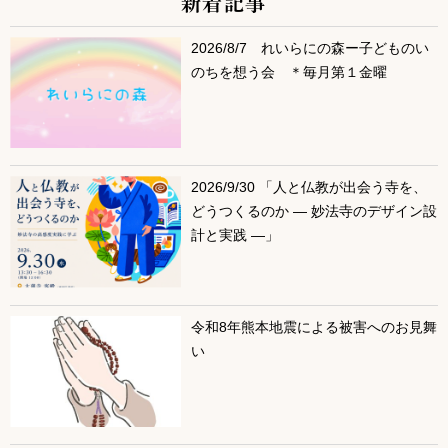
新着記事
サブコンテンツ
2026/8/7 れいらにの森ー子どものい
のちを想う会 ＊毎月第１金曜
2026/9/30 「人と仏教が出会う寺を、
どうつくるのか ― 妙法寺のデザイン設
計と実践 ―」
令和8年熊本地震による被害へのお見舞
い