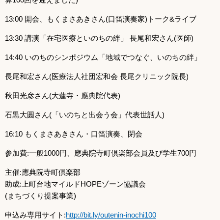
13:00 開会、もくまさあきさん(口笛演奏家)トーク&ライブ
13:30 講演「在宅医療といのちの絆」 長尾和宏さん(医師)
14:40 いのちのシンポジウム「地域でつなぐ、いのちの絆」
長尾和宏さん(医療法人社団宏和会 長尾クリニック院長)
秋田光彦さん(大蓮寺・應典院代表)
石黒大圓さん(「いのちと出会う会」代表世話人)
16:10 もくまさあきさん・口笛演奏、閉会
参加費:一般1000円、應典院寺町倶楽部会員及び学生700円
主催:應典院寺町倶楽部
助成:上町台地マイルドHOPEゾーン協議会
(まちづくり提案事業)
申込み専用サイト:
http://bit.ly/outenin-inochi100