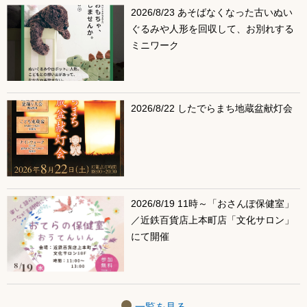
2026/8/23 あそばなくなった古いぬい
ぐるみや人形を回収して、お別れする
ミニワーク
2026/8/22 したでらまち地蔵盆献灯会
2026/8/19 11時～「おさんぽ保健室」
／近鉄百貨店上本町店「文化サロン」
にて開催
一覧を見る