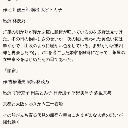
作:乙川優三郎 演出:大谷トミ子
出演:林茂乃
灯籠の明かりが浮かぶ庭に臘梅が咲いているのを多野は見つけ
た。冬の日の物淋しさのせいか、夜の庭に現われた黄色い花は
鮮やかで、山吹のように暖かい色をしている。多野が小坂重四
郎と再会したのは、7年を過ごした婚家を離縁になって、茶屋の
女中奉公をはじめたその日であった。
「船宿」
作:吉橋通夫 演出:林茂乃
出演:宇野京子 田葉とみ子 日野朋子 平野美津子 森里真与
京都と大阪をゆきかう三十石船
その船が立ち寄る伏見の船宿を舞台にさまざまな人達の思いが
揺れ動く