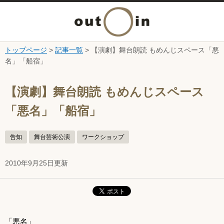
メ
ニ
トップページ
>
記事一覧
> 【演劇】舞台朗読 もめんじスペース「悪
本文へ
名」「船宿」
ュ
ここから本文です。
ー
【演劇】舞台朗読 もめんじスペース
「悪名」「船宿」
を
開
告知
舞台芸術公演
ワークショップ
く
2010年9月25日更新
「悪名」