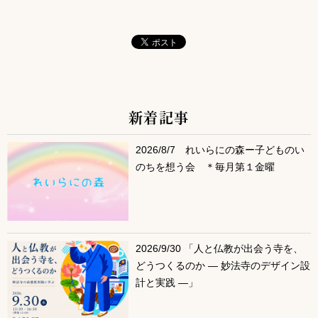
新着記事
サブコンテンツ
2026/8/7 れいらにの森ー子どものい
のちを想う会 ＊毎月第１金曜
2026/9/30 「人と仏教が出会う寺を、
どうつくるのか ― 妙法寺のデザイン設
計と実践 ―」