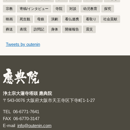
宗教
寄稿/インタビュー
寺院
対談
幼児教育
探究
映画
死生観
母娘
演劇
看仏連携
看取り
社会貢献
葬送
表現
訪問記
身体
開催報告
震災
つぶやきをスキップする
Tweets by outenin
つぶやき
浄土宗大蓮寺塔頭 應典院
〒543-0076
大阪府大阪市天王寺区下寺町1-1-27
TEL
06-6771-7641
FAX
06-6770-3147
E-mail
info@outenin.com