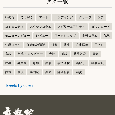
タグ一覧
いのち
てつがく
アート
エンディング
グリーフ
ケア
コミュニティ
スタッフコラム
スピリチュアリティ
ダウンロード
モニターレビュー
レビュー
ワークショップ
主幹コラム
仏教
住職コラム
住職仏教講話
供養
共生
在宅医療
子ども
宗教
寄稿/インタビュー
寺院
対談
幼児教育
探究
映画
死生観
母娘
演劇
看仏連携
看取り
社会貢献
葬送
表現
訪問記
身体
開催報告
震災
つぶやきをスキップする
Tweets by outenin
つぶやき