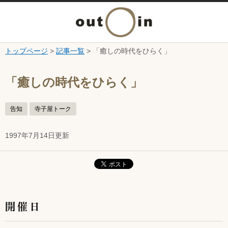
メ
ニ
トップページ
>
記事一覧
> 「癒しの時代をひらく」
本文へ
ュ
ここから本文です。
「癒しの時代をひらく」
ー
告知
寺子屋トーク
を
1997年7月14日更新
開
く
開催日