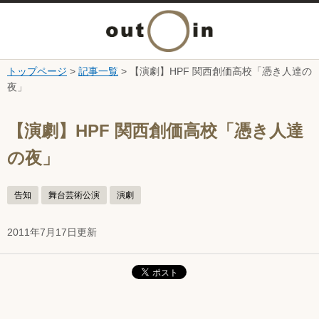
メ
ニ
トップページ
>
記事一覧
> 【演劇】HPF 関西創価高校「憑き人達の
本文へ
夜」
ュ
ここから本文です。
ー
【演劇】HPF 関西創価高校「憑き人達
の夜」
を
開
告知
舞台芸術公演
演劇
く
2011年7月17日更新