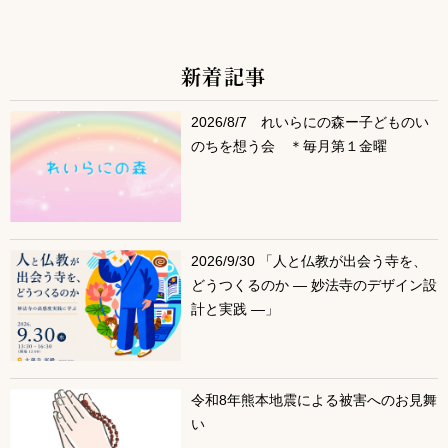
新着記事
サブコンテンツ
2026/8/7 れいらにの森ー子どものい
のちを想う会 ＊毎月第１金曜
2026/9/30 「人と仏教が出会う寺を、
どうつくるのか ― 妙法寺のデザイン設
計と実践 ―」
令和8年熊本地震による被害へのお見舞
い