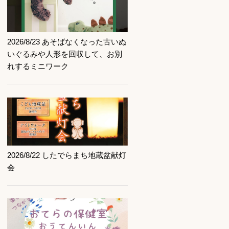
記事を読む
2026/8/23 あそばなくなった古いぬ
いぐるみや人形を回収して、お別
れするミニワーク
記事を読む
2026/8/22 したでらまち地蔵盆献灯
会
記事を読む