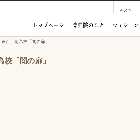
本文へ
トップページ
應典院のこと
ヴィジョン
F 東百舌鳥高校「闇の扉」
鳥高校「闇の扉」