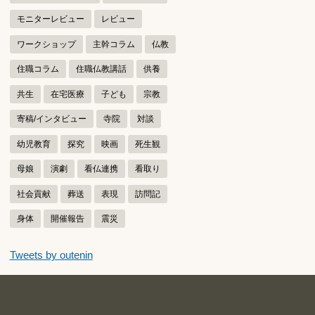
モニターレビュー
レビュー
ワークショップ
主幹コラム
仏教
住職コラム
住職仏教講話
供養
共生
在宅医療
子ども
宗教
寄稿/インタビュー
寺院
対談
幼児教育
探究
映画
死生観
母娘
演劇
看仏連携
看取り
社会貢献
葬送
表現
訪問記
身体
開催報告
震災
つぶやきをスキップする
Tweets by outenin
つぶやき