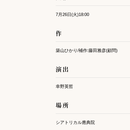
7月26日(火)18:00
作
築山ひかり/補作:藤田雅彦(顧問)
演出
幸野英哲
場所
シアトリカル應典院