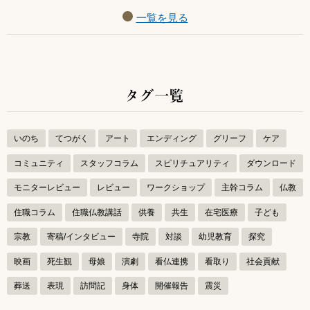
一覧を見る
タグ一覧
いのち
てつがく
アート
エンディング
グリーフ
ケア
コミュニティ
スタッフコラム
スピリチュアリティ
ダウンロード
モニターレビュー
レビュー
ワークショップ
主幹コラム
仏教
住職コラム
住職仏教講話
供養
共生
在宅医療
子ども
宗教
寄稿/インタビュー
寺院
対談
幼児教育
探究
映画
死生観
母娘
演劇
看仏連携
看取り
社会貢献
葬送
表現
訪問記
身体
開催報告
震災