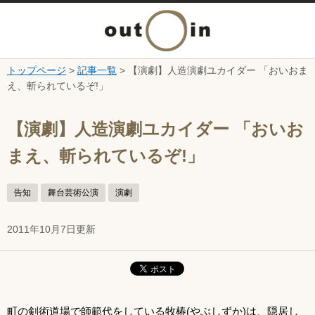
メ
ニ
トップページ
>
記事一覧
> 【演劇】人造演劇ユカイダー 「おいおま
本文へ
え、斬られているぞ!」
ュ
ここから本文です。
ー
【演劇】人造演劇ユカイダー 「おいお
まえ、斬られているぞ!」
を
開
告知
舞台芸術公演
演劇
く
2011年10月7日更新
町の剣術道場で師範代をしている牧椿(やぶしずか)は、隠居し