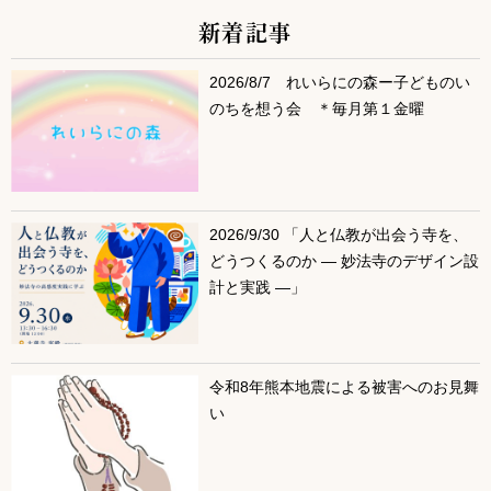
新着記事
サブコンテンツ
2026/8/7 れいらにの森ー子どものい
のちを想う会 ＊毎月第１金曜
2026/9/30 「人と仏教が出会う寺を、
どうつくるのか ― 妙法寺のデザイン設
計と実践 ―」
令和8年熊本地震による被害へのお見舞
い