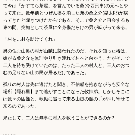
て今は「かすてら茶屋」を営んでいる爺(今西刑事)の元へとや
って来た。数年前とつぜん姿を消した弟の桑之介(晃太郎)が戻
ってきたと聞きつけたからである。そこで桑之介と再会するも
束の間、突如として茶屋に全身傷だらけの男が転がって来る。
「村を…村を助けてくれ」
男の住む山奥の村が山賊に襲われたのだ。それを知った椿は、
嫌がる桑之介を無理やり引き連れて村へと向かう。だがそこで
二人を待ち受けていたのは、たった二人の村人と、三人のおつ
むの足りない山の民が居るだけであった。
残りの村人は先に逃げたと聞き、不信感を抱きながらも安全な
場所【隠れ里】まで逃がすことになった牧姉弟。しかしそこに
は数々の困難と、執拗に追って来る山賊の魔の手が押し寄せて
来るのであった。
果たして、二人は無事に村人を救うことができるのか?