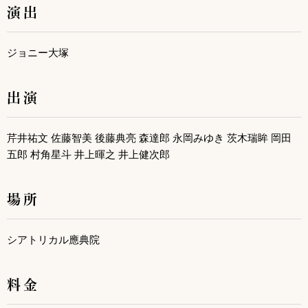
演出
ジョニー大塚
出演
芹井祐文 佐藤智美 後藤典亮 森達郎 永岡みゆき 茨木瑞眸 岡田
五郎 村角星斗 井上暉之 井上健次郎
場所
シアトリカル應典院
料金