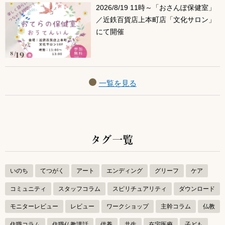
2026/8/19 11時～「おさんぽ保健室」
／近鉄百貨店上本町店「文化サロン」
にて開催
一覧を見る
タグ一覧
いのち
てつがく
アート
エンディング
グリーフ
ケア
コミュニティ
スタッフコラム
スピリチュアリティ
ダウンロード
モニターレビュー
レビュー
ワークショップ
主幹コラム
仏教
住職コラム
住職仏教講話
供養
共生
在宅医療
子ども