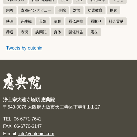
宗教
寄稿/インタビュー
寺院
対談
幼児教育
探究
映画
死生観
母娘
演劇
看仏連携
看取り
社会貢献
葬送
表現
訪問記
身体
開催報告
震災
つぶやきをスキップする
Tweets by outenin
つぶやき
浄土宗大蓮寺塔頭 應典院
〒543-0076
大阪府大阪市天王寺区下寺町1-1-27
TEL
06-6771-7641
FAX
06-6770-3147
E-mail
info@outenin.com