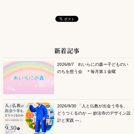
新着記事
サブコンテンツ
2026/8/7 れいらにの森ー子どものい
のちを想う会 ＊毎月第１金曜
2026/9/30 「人と仏教が出会う寺を、
どうつくるのか ― 妙法寺のデザイン設
計と実践 ―」