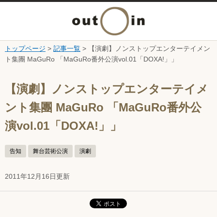
メ
ニ
トップページ
>
記事一覧
> 【演劇】ノンストップエンターテイメン
本文へ
ト集團 MaGuRo 「MaGuRo番外公演vol.01「DOXA!」」
ュ
ここから本文です。
ー
【演劇】ノンストップエンターテイメ
ント集團 MaGuRo 「MaGuRo番外公
を
演vol.01「DOXA!」」
開
告知
舞台芸術公演
演劇
く
2011年12月16日更新