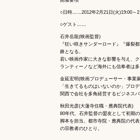
○日時……2012年2月21日(火)19:00～21
○ゲスト……
石井岳龍(映画監督)
『狂い咲きサンダーロード』『爆裂都市
鋒となる。
若い映画作家に大きな影響を与え、ク
ランティーノなど海外にも信奉者は多
金延宏明(映画プロデューサー・事業家
「生きてるものはいないのか」プロデ
関西で会社を多角経営するビジネスパ
秋田光彦(大蓮寺住職・應典院代表)
80年代、石井監督の盟友として初期
脚本を担当。都市寺院・應典院の代表
の宗教者のひとり。