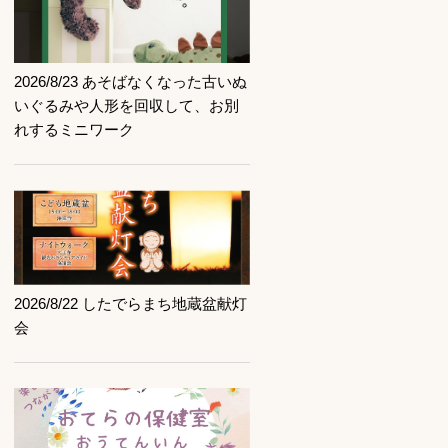
記事を読む
2026/8/23 あそばなくなった古いぬ
いぐるみや人形を回収して、お別
れするミニワーク
記事を読む
2026/8/22 したでらまち地蔵盆献灯
会
記事を読む