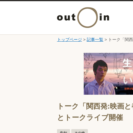
トップページ
>
記事一覧
> トーク「関
ここから本文です。
トーク「関西発:映画
とトークライブ開催