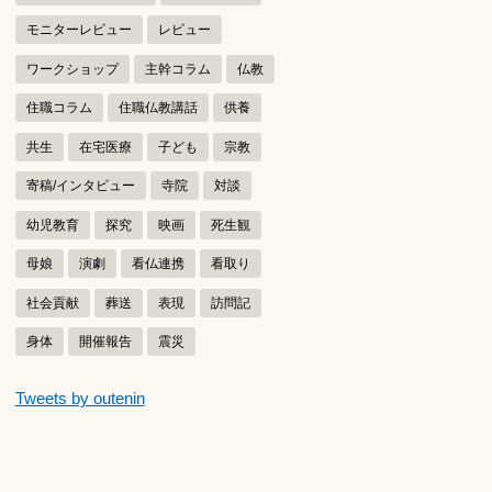
モニターレビュー
レビュー
ワークショップ
主幹コラム
仏教
住職コラム
住職仏教講話
供養
共生
在宅医療
子ども
宗教
寄稿/インタビュー
寺院
対談
幼児教育
探究
映画
死生観
母娘
演劇
看仏連携
看取り
社会貢献
葬送
表現
訪問記
身体
開催報告
震災
つぶやきをスキップする
Tweets by outenin
つぶやき