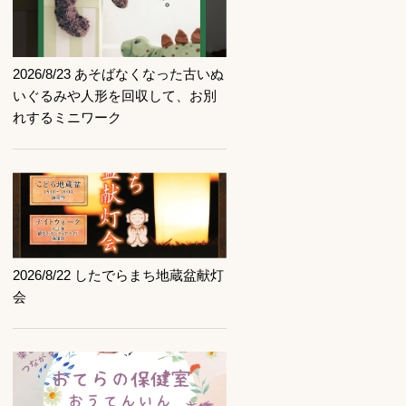
記事を読む
2026/8/23 あそばなくなった古いぬ
いぐるみや人形を回収して、お別
れするミニワーク
記事を読む
2026/8/22 したでらまち地蔵盆献灯
会
記事を読む