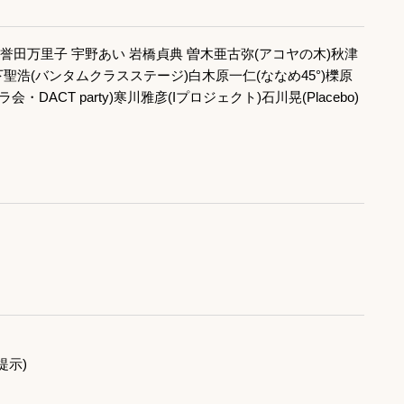
 誉田万里子 宇野あい 岩橋貞典 曽木亜古弥(アコヤの木)秋津
下聖浩(バンタムクラスステージ)白木原一仁(ななめ45°)櫟原
ハラ会・DACT party)寒川雅彦(Iプロジェクト)石川晃(Placebo)
提示)