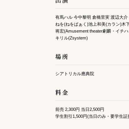
有馬ハル 今中黎明 倉橋里実 渡辺大介
ねを(ねをぱぁく)池上和美(カラン)木
将宏(Amusement theater劇麟・イチ
キリル(Zsystem)
場所
シアトリカル應典院
料金
前売 2,300円 当日2,500円
学生割引1,500円(当日のみ・要学生証