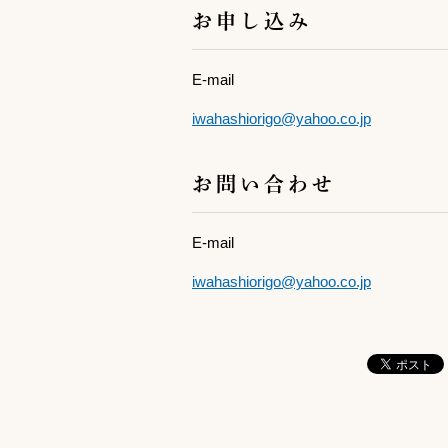
お申し込み
E-mail
iwahashiorigo@yahoo.co.jp
お問い合わせ
E-mail
iwahashiorigo@yahoo.co.jp