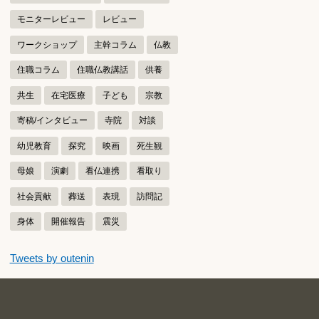
モニターレビュー
レビュー
ワークショップ
主幹コラム
仏教
住職コラム
住職仏教講話
供養
共生
在宅医療
子ども
宗教
寄稿/インタビュー
寺院
対談
幼児教育
探究
映画
死生観
母娘
演劇
看仏連携
看取り
社会貢献
葬送
表現
訪問記
身体
開催報告
震災
つぶやきをスキップする
Tweets by outenin
つぶやき