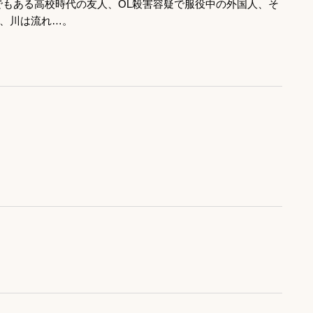
でもある高校時代の友人、OL殺害容疑で服役中の外国人、そ
、川は流れ…。