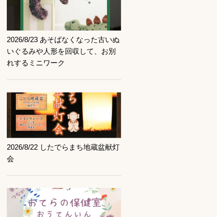
記事を読む
2026/8/23 あそばなくなった古いぬ
いぐるみや人形を回収して、お別
れするミニワーク
記事を読む
2026/8/22 したでらまち地蔵盆献灯
会
記事を読む