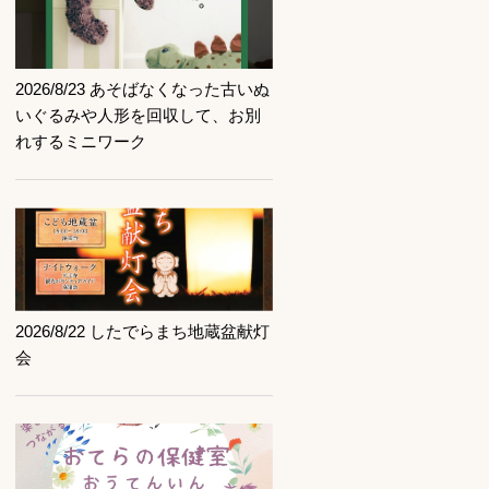
記事を読む
2026/8/23 あそばなくなった古いぬ
いぐるみや人形を回収して、お別
れするミニワーク
記事を読む
2026/8/22 したでらまち地蔵盆献灯
会
記事を読む