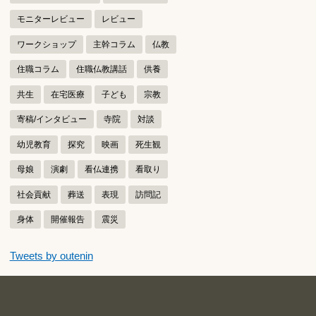
モニターレビュー
レビュー
ワークショップ
主幹コラム
仏教
住職コラム
住職仏教講話
供養
共生
在宅医療
子ども
宗教
寄稿/インタビュー
寺院
対談
幼児教育
探究
映画
死生観
母娘
演劇
看仏連携
看取り
社会貢献
葬送
表現
訪問記
身体
開催報告
震災
つぶやきをスキップする
Tweets by outenin
つぶやき