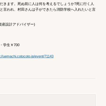
だきます。死ぬ前に人は何を考えるでしょうか?死に行く人
と言われ、村田さんは子ができたら消防学校へ入れたいと言
資産設計アドバイザー)
・学生￥700
p://uemachi.cotocoto.jp/event/71143