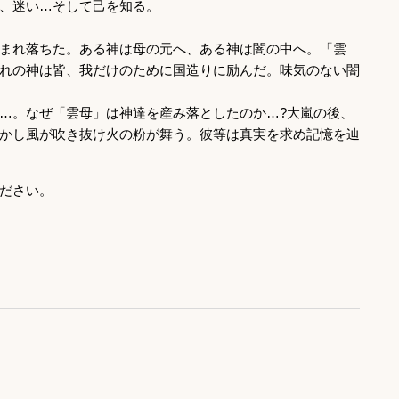
、迷い…そして己を知る。
まれ落ちた。ある神は母の元へ、ある神は闇の中へ。「雲
れの神は皆、我だけのために国造りに励んだ。味気のない闇
…。なぜ「雲母」は神達を産み落としたのか…?大嵐の後、
かし風が吹き抜け火の粉が舞う。彼等は真実を求め記憶を辿
ださい。