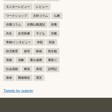
モニターレビュー
レビュー
ワークショップ
主幹コラム
仏教
住職コラム
住職仏教講話
供養
共生
在宅医療
子ども
宗教
寄稿/インタビュー
寺院
対談
幼児教育
探究
映画
死生観
母娘
演劇
看仏連携
看取り
社会貢献
葬送
表現
訪問記
身体
開催報告
震災
つぶやきをスキップする
Tweets by outenin
つぶやき