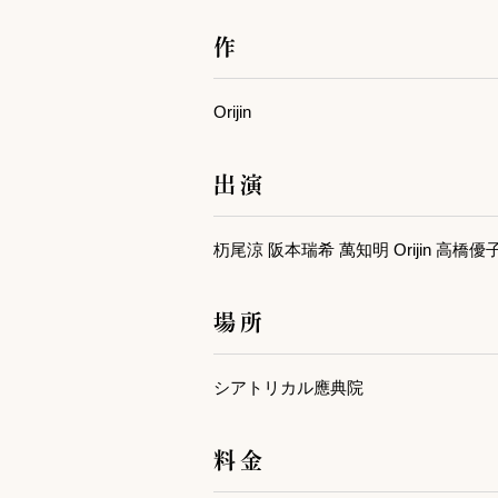
作
Orijin
出演
杤尾涼 阪本瑞希 萬知明 Orijin 高橋優子 J
場所
シアトリカル應典院
料金