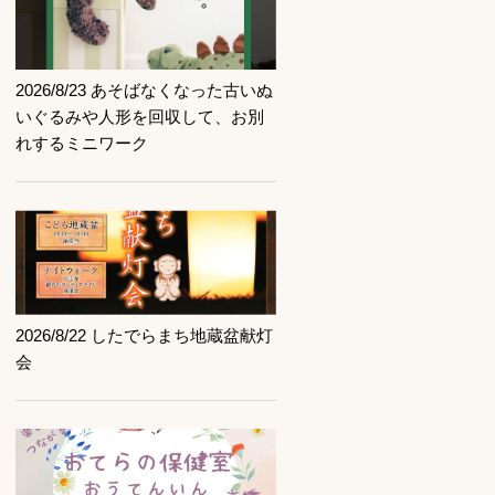
記事を読む
2026/8/23 あそばなくなった古いぬ
いぐるみや人形を回収して、お別
れするミニワーク
記事を読む
2026/8/22 したでらまち地蔵盆献灯
会
記事を読む