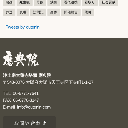
映画
死生観
母娘
演劇
看仏連携
看取り
社会貢献
葬送
表現
訪問記
身体
開催報告
震災
つぶやきをスキップする
Tweets by outenin
つぶやき
浄土宗大蓮寺塔頭 應典院
〒543-0076
大阪府大阪市天王寺区下寺町1-1-27
TEL
06-6771-7641
FAX
06-6770-3147
E-mail
info@outenin.com
お問い合わせ