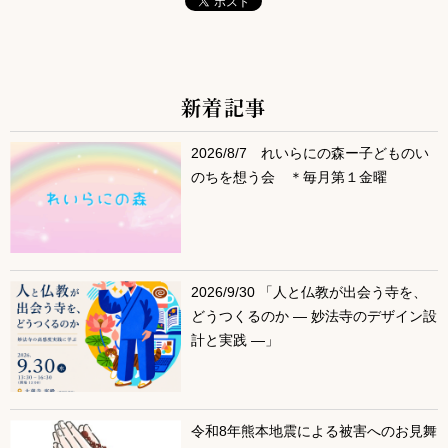
新着記事
サブコンテンツ
2026/8/7 れいらにの森ー子どものい
のちを想う会 ＊毎月第１金曜
2026/9/30 「人と仏教が出会う寺を、
どうつくるのか ― 妙法寺のデザイン設
計と実践 ―」
令和8年熊本地震による被害へのお見舞