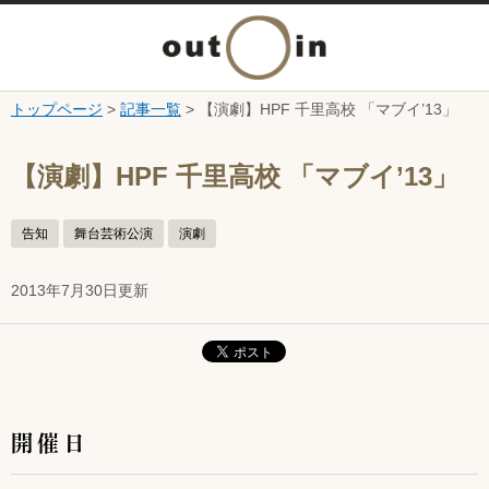
メ
ニ
トップページ
>
記事一覧
> 【演劇】HPF 千里高校 「マブイ’13」
本文へ
ュ
ここから本文です。
【演劇】HPF 千里高校 「マブイ’13」
ー
告知
舞台芸術公演
演劇
を
2013年7月30日更新
開
く
開催日