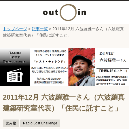
メ
ニ
トップページ
>
記事一覧
> 2011年12月 六波羅雅一さん（六波羅真
本文へ
建築研究室代表）「住民に託すこと」
ュ
ここから本文です。
ー
を
開
く
2011年12月 六波羅雅一さん（六波羅真
建築研究室代表）「住民に託すこと」
読み物
Radio Lost Challenge