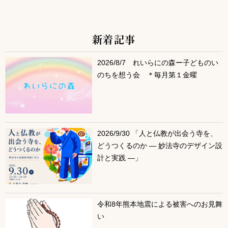
新着記事
サブコンテンツ
2026/8/7 れいらにの森ー子どものい
のちを想う会 ＊毎月第１金曜
2026/9/30 「人と仏教が出会う寺を、
どうつくるのか ― 妙法寺のデザイン設
計と実践 ―」
令和8年熊本地震による被害へのお見舞
い