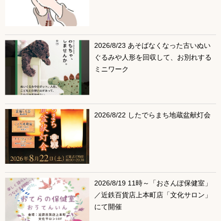
2026/8/23 あそばなくなった古いぬい
ぐるみや人形を回収して、お別れする
ミニワーク
2026/8/22 したでらまち地蔵盆献灯会
2026/8/19 11時～「おさんぽ保健室」
／近鉄百貨店上本町店「文化サロン」
にて開催