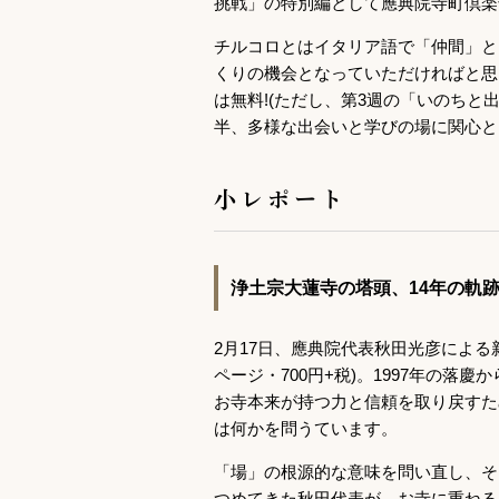
挑戦」の特別編として應典院寺町倶楽
チルコロとはイタリア語で「仲間」と
くりの機会となっていただければと思
は無料!(ただし、第3週の「いのちと
半、多様な出会いと学びの場に関心と
小レポート
浄土宗大蓮寺の塔頭、14年の軌
2月17日、應典院代表秋田光彦による
ページ・700円+税)。1997年の落
お寺本来が持つ力と信頼を取り戻すた
は何かを問うています。
「場」の根源的な意味を問い直し、そ
つめてきた秋田代表が、お寺に重ねる