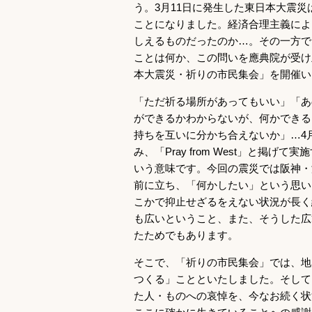
う。3月11日に発生した東日本大震
ことになりました。経済合理主義によ
しえるものだったのか…。その一方で
ことは何か、この問いを應典院が受け
本大震災・祈りの市民集会」を開催い
「ただ祈る場所があってもいい」「あ
ができるかわからないが、何かできる
持ちを互いに分かち合えないか」…4
み、「Pray from West」と
いう意味です。今回の震災では阪神・淡
前に立ち、「何かしたい」という思い
こかで抑止せざるをえない状況が長く
も広いということ、また、そうした広
たためでもあります。
そこで、「祈りの市民集会」では、地震
つくる」ことといたしました。そして
た人・ものへの哀悼を、今なお続く状