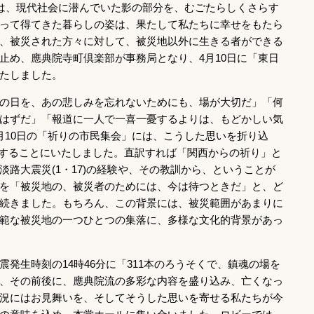
災は、現代社会に潜んでいた影の部分を、むごたらしくさらす
って得てきた暮らしの姿は、果たして私たちに幸せをもたら
、被災された方々に対して、被災地以外に生きる者ができる
止め、應典院寺町倶楽部が事務局となり、4月10日に「東日
たしました。
の日を、あの悲しみを忘れないためにも、場が大切だ」「何
はずだ」「報道に一人で一喜一憂するよりは、もどかしい気
月10日の「祈りの市民集会」には、こうした思いを折り込
掲げて実施することにいたしました。直訳すれば「関西からの祈り」と
路大震災(1・17)の経験や、その教訓から、ということが
を「被災地の、被災者のためには、今は待つときだ」と、ど
続きました。もちろん、この背景には、被災範囲があまりに
範な被災地の一つひとつの集落に、多様な文化的背景があっ
発生時刻の14時46分に「311本のろうそくで、鎮魂の場を
、その前後に、應典院流の多彩な内容を盛り込み、亡くなっ
況にはお見舞いを、そしてそうした思いを寄せる私たちが今