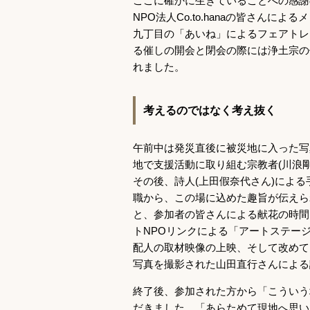
ここに確かに生きていることへの感謝
NPO法人Co.to.hanaの皆さん
九丁目の「あいね」によるフェアトレ
る催しの開会と閉会の際には浄土宗の
れました。
考えるのではなく考え抜く
午前中は発災直後に被災地に入った写
地で支援活動に取り組む宗教者(川浪剛
その後、詩人(上田假奈代さん)によ
職から、この場に込めた趣旨が伝えら
と、参加者の皆さんによる献花の時間
トNPOリンクによる「アートステー
配人の取材映像の上映、そして改めて
写真を撮影された山田直行さんによる
終了後、参加された方から「こういう
だきました。「あらためて現地へ思い