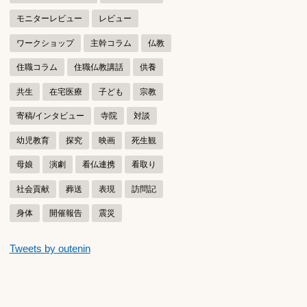
モニターレビュー
レビュー
ワークショップ
主幹コラム
仏教
住職コラム
住職仏教講話
供養
共生
在宅医療
子ども
宗教
寄稿/インタビュー
寺院
対談
幼児教育
探究
映画
死生観
母娘
演劇
看仏連携
看取り
社会貢献
葬送
表現
訪問記
身体
開催報告
震災
つぶやきをスキップする
Tweets by outenin
つぶやき