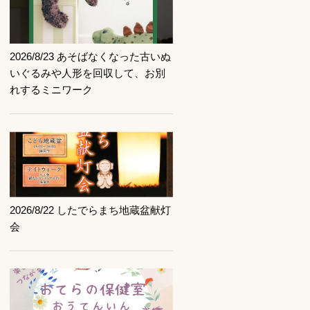
記事を読む
2026/8/23 あそばなくなった古いぬ
いぐるみや人形を回収して、お別
れするミニワーク
記事を読む
2026/8/22 したでらまち地蔵盆献灯
会
記事を読む