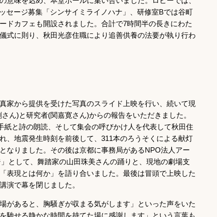
の意味を込め、本堂ホールに集い合いました。ロビーでは、
によるメッセージ募集「シンサイミライノハナ」、研修室Bでは谷町
ードカフェも開設されました。合計で7時間半の長きにわた
儀式に則り、秋田光彦住職により追善供養の法要が執り行わ
真家から提供を受けた写真のスライド上映を行い、続いて現
さん)と研究者(関嘉寛さん)からの報告をいただきました。
る手紙と詩の朗読、そして集会の呼びかけ人を代表して秋田住
れ、地震発生時刻を前後して、311本のろうそくによる献灯
となりました。その後は京都に事務局があるNPO法人アー
ジ」として、舞踏家の山田珠美さんの踊りと、現地の劇場支
「表現とは何か」を語り合いました。最後は冒頭で上映した
講演で幕を閉じました。
場があると、胸騒ぎが収まる気がします」といった声をいた
を馳せる静かな時間を持てた場に感謝します」という言葉も