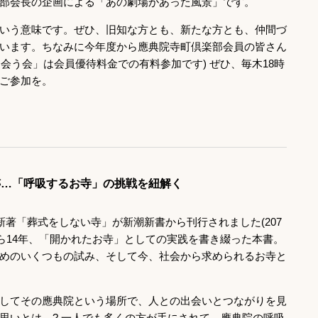
部会長の企画による「あの劇場があった風景」です。
いう意味です。ぜひ、旧知な方とも、新たな方とも、仲間づ
います。ちなみに今年度から應典院寺町倶楽部会員の皆さん
出会う会」は会員優待料金での有料参加です) ぜひ、毎木18時
ご参加を。
跡…「呼吸するお寺」の挑戦を紐解く
新著「葬式をしない寺」が新潮新書から刊行されました(207
慶から14年、「開かれたお寺」としての実践を書き綴った本書。
めのいくつもの試み、そして今、社会から求められるお寺と
してその應典院という場所で、人との出会いとつながりを見
思いとは…? 一人でも多くの方が手にされて、應典院の呼吸