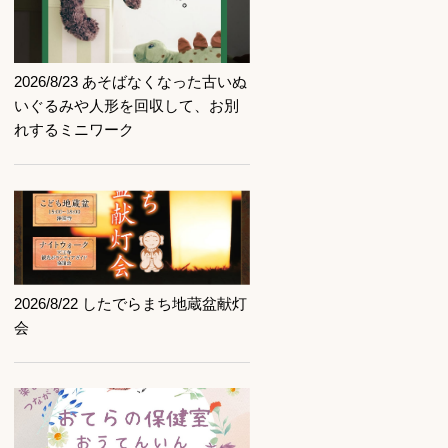
記事を読む
2026/8/23 あそばなくなった古いぬ
いぐるみや人形を回収して、お別
れするミニワーク
記事を読む
2026/8/22 したでらまち地蔵盆献灯
会
記事を読む