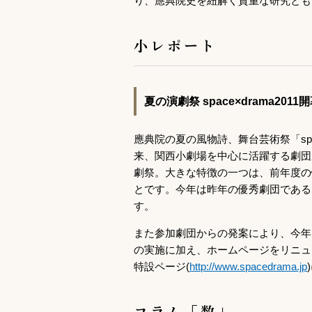
り、應典院史を紐解く貴重な研究とも
小レポート
夏の演劇祭 space×drama2011開
應典院の夏の風物詩、舞台芸術祭「space
来、関西小劇場を中心に活躍する劇団
劇祭。大きな特徴の一つは、前年度の
とです。今年は昨年の優秀劇団である
す。
また参加劇団からの発案により、今年
の実施に加え、ホームページをリニュ
特設ページ(
http://www.spacedrama.jp
コラム「数」