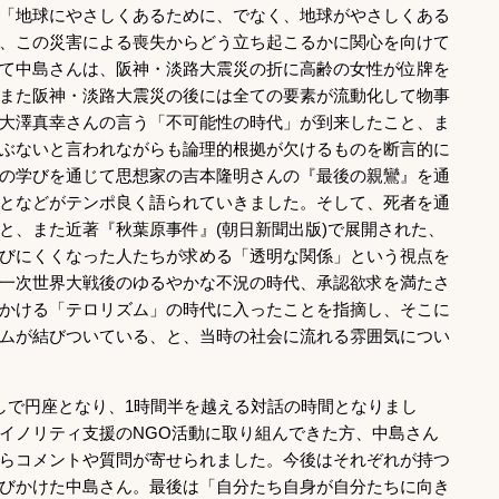
「地球にやさしくあるために、でなく、地球がやさしくある
、この災害による喪失からどう立ち起こるかに関心を向けて
て中島さんは、阪神・淡路大震災の折に高齢の女性が位牌を
また阪神・淡路大震災の後には全ての要素が流動化して物事
大澤真幸さんの言う「不可能性の時代」が到来したこと、ま
ぶないと言われながらも論理的根拠が欠けるものを断言的に
の学びを通じて思想家の吉本隆明さんの『最後の親鸞』を通
となどがテンポ良く語られていきました。そして、死者を通
と、また近著『秋葉原事件』(朝日新聞出版)で展開された、
びにくくなった人たちが求める「透明な関係」という視点を
一次世界大戦後のゆるやかな不況の時代、承認欲求を満たさ
かける「テロリズム」の時代に入ったことを指摘し、そこに
ムが結びついている、と、当時の社会に流れる雰囲気につい
しで円座となり、1時間半を越える対話の時間となりまし
イノリティ支援のNGO活動に取り組んできた方、中島さん
らコメントや質問が寄せられました。今後はそれぞれが持つ
びかけた中島さん。最後は「自分たち自身が自分たちに向き