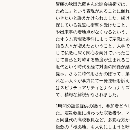
冒頭の秋田光彦さんの開会挨拶では、
ために」という表現があることに触れ
いきたいと訴えかけられました。続け
探している報道に衝撃を受けたこと、
や出来事の着地点がなくなるという、
たオウム真理教事件によって宗教はあ
語る人々が増えたということ、大学で
じて仏教に深く関心を向けていったこ
じて自己と対峙する態度が生まれるこ
近代という時代を経て対面の関係が結
提示。さらに時代をさかのぼって、第
れない人々が暴力にて一発逆転を訴え
はスピリチュアリティとナショナリズ
て、精緻な解説がなされました。
1時間の話題提供の後は、参加者どう
た。震災救援に携わった宗教者や、マ
と同世代の高校教員など、多彩な方か
複数の「根拠地」を大切にしようと呼