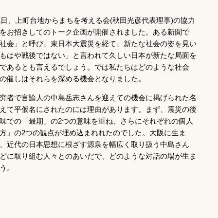
1日、上町台地からまちを考える会(秋田光彦代表理事)の協力
をお招きしてのトーク企画が開催されました。ある新聞で
社会」と呼び、東日本大震災を経て、新たな社会の姿を見い
もはや戦後ではない」と言われて久しい日本が新たな局面を
であるとも言えるでしょう。では私たちはどのような社会
の催しはそれらを深める機会となりました。
究者で言論人の中島岳志さんを迎えての機会に掲げられた名
えて平仮名にされたのには理由があります。まず、震災の後
味での「最期」の2つの意味を重ね、さらにそれぞれの個人
方」の2つの観点が埋め込まれれたのでした。大阪に生ま
、近代の日本思想に根ざす源泉を幅広く取り扱う中島さん
どに取り組む人々とのあいだで、どのような対話の場が生ま
う。