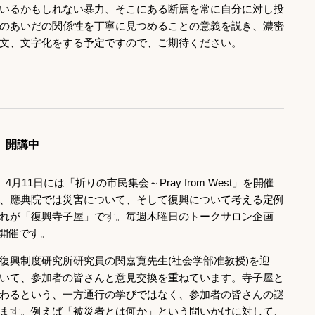
いるかもしれない暴力、そこにある断層を常に自分に対し投
のあいだの関係性を丁寧に見つめることの意義を説き、濃密
文、文字化をする予定ですので、ご期待ください。
」開講中
11日には「祈りの市民集会～Pray from West」を開催
、應典院では災害について、そして復興について考える定例
れが「復興寺子屋」です。毎週木曜日のトークサロン企画
の開催です。
復興制度研究所研究員の関嘉寛先生(社会学部准教授)を迎
いて、参加者の皆さんと意見交換を重ねています。寺子屋と
わるという、一方通行の学びではなく、参加者の皆さんの謎
ます。例えば「被災者とは何か」という問いかけに対して、