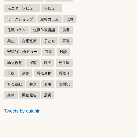
モニターレビュー
レビュー
ワークショップ
主幹コラム
仏教
住職コラム
住職仏教講話
供養
共生
在宅医療
子ども
宗教
寄稿/インタビュー
寺院
対談
幼児教育
探究
映画
死生観
母娘
演劇
看仏連携
看取り
社会貢献
葬送
表現
訪問記
身体
開催報告
震災
つぶやきをスキップする
Tweets by outenin
つぶやき