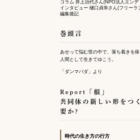
コラム 井上治代さん(NPO法人エン
インタビュー 樋口貞幸さん(フリーラ
編集後記
巻頭言
あせって悩む世の中で、落ち着きを保
人間として生きてゆこう。
「ダンマパダ」より
Report「根」
共同体の新しい形をつ
要か?
時代の生き方の行方