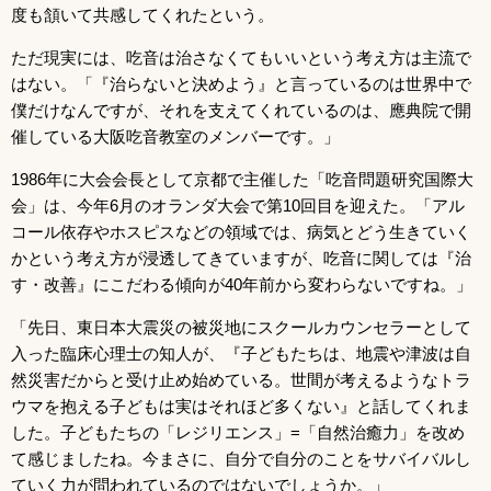
度も頷いて共感してくれたという。
ただ現実には、吃音は治さなくてもいいという考え方は主流で
はない。「『治らないと決めよう』と言っているのは世界中で
僕だけなんですが、それを支えてくれているのは、應典院で開
催している大阪吃音教室のメンバーです。」
1986年に大会会長として京都で主催した「吃音問題研究国際大
会」は、今年6月のオランダ大会で第10回目を迎えた。「アル
コール依存やホスピスなどの領域では、病気とどう生きていく
かという考え方が浸透してきていますが、吃音に関しては『治
す・改善』にこだわる傾向が40年前から変わらないですね。」
「先日、東日本大震災の被災地にスクールカウンセラーとして
入った臨床心理士の知人が、『子どもたちは、地震や津波は自
然災害だからと受け止め始めている。世間が考えるようなトラ
ウマを抱える子どもは実はそれほど多くない』と話してくれま
した。子どもたちの「レジリエンス」=「自然治癒力」を改め
て感じましたね。今まさに、自分で自分のことをサバイバルし
ていく力が問われているのではないでしょうか。」