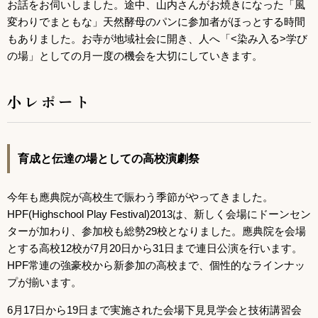
お話をお伺いしました。途中、山内さんがお焼きになった「風
変わりでまともな」天然酵母のパンに参加者がほっとする時間
もありました。お寺が地域社会に開き、人へ「<染み入る>学び
の場」としての月一度の機会を大切にしていきます。
小レポート
育成と伝達の場としての高校演劇祭
今年も應典院が高校生で賑わう季節がやってきました。
HPF(Highschool Play Festival)2013は、新しく会場にドーンセン
ターが加わり、参加校も総勢29校となりました。應典院を会場
とする高校12校が7月20日から31日まで連日公演を行います。
HPF常連の強豪校から新参加の高校まで、個性的なラインナッ
プが揃います。
6月17日から19日まで実施された会場下見見学会と技術講習会