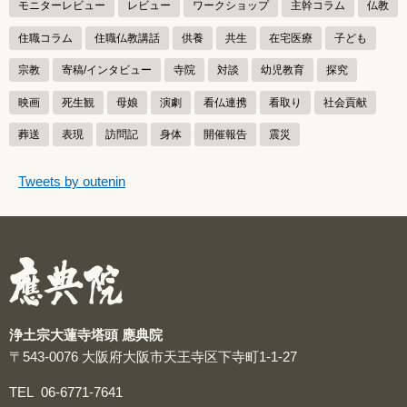
モニターレビュー
レビュー
ワークショップ
主幹コラム
仏教
住職コラム
住職仏教講話
供養
共生
在宅医療
子ども
宗教
寄稿/インタビュー
寺院
対談
幼児教育
探究
映画
死生観
母娘
演劇
看仏連携
看取り
社会貢献
葬送
表現
訪問記
身体
開催報告
震災
つぶやきをスキップする
Tweets by outenin
つぶやき
浄土宗大蓮寺塔頭 應典院
〒543-0076
大阪府大阪市天王寺区下寺町1-1-27
TEL
06-6771-7641