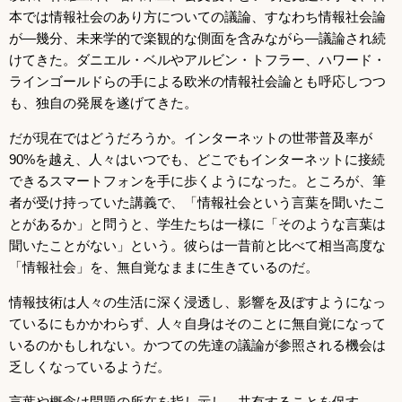
本では情報社会のあり方についての議論、すなわち情報社会論
が―幾分、未来学的で楽観的な側面を含みながら―議論され続
けてきた。ダニエル・ベルやアルビン・トフラー、ハワード・
ラインゴールドらの手による欧米の情報社会論とも呼応しつつ
も、独自の発展を遂げてきた。
だが現在ではどうだろうか。インターネットの世帯普及率が
90%を越え、人々はいつでも、どこでもインターネットに接続
できるスマートフォンを手に歩くようになった。ところが、筆
者が受け持っていた講義で、「情報社会という言葉を聞いたこ
とがあるか」と問うと、学生たちは一様に「そのような言葉は
聞いたことがない」という。彼らは一昔前と比べて相当高度な
「情報社会」を、無自覚なままに生きているのだ。
情報技術は人々の生活に深く浸透し、影響を及ぼすようになっ
ているにもかかわらず、人々自身はそのことに無自覚になって
いるのかもしれない。かつての先達の議論が参照される機会は
乏しくなっているようだ。
言葉や概念は問題の所在を指し示し、共有することを促す。