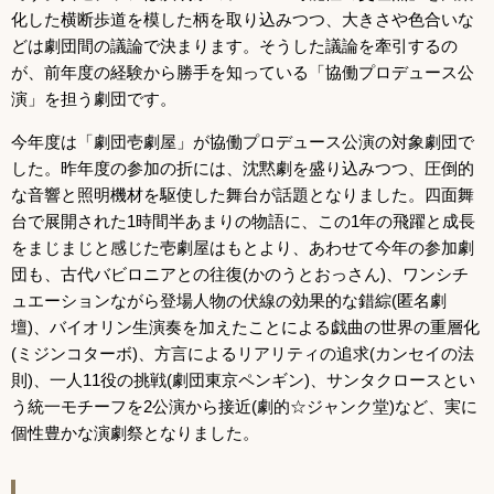
化した横断歩道を模した柄を取り込みつつ、大きさや色合いな
どは劇団間の議論で決まります。そうした議論を牽引するの
が、前年度の経験から勝手を知っている「協働プロデュース公
演」を担う劇団です。
今年度は「劇団壱劇屋」が協働プロデュース公演の対象劇団で
した。昨年度の参加の折には、沈黙劇を盛り込みつつ、圧倒的
な音響と照明機材を駆使した舞台が話題となりました。四面舞
台で展開された1時間半あまりの物語に、この1年の飛躍と成長
をまじまじと感じた壱劇屋はもとより、あわせて今年の参加劇
団も、古代バビロニアとの往復(かのうとおっさん)、ワンシチ
ュエーションながら登場人物の伏線の効果的な錯綜(匿名劇
壇)、バイオリン生演奏を加えたことによる戯曲の世界の重層化
(ミジンコターボ)、方言によるリアリティの追求(カンセイの法
則)、一人11役の挑戦(劇団東京ペンギン)、サンタクロースとい
う統一モチーフを2公演から接近(劇的☆ジャンク堂)など、実に
個性豊かな演劇祭となりました。