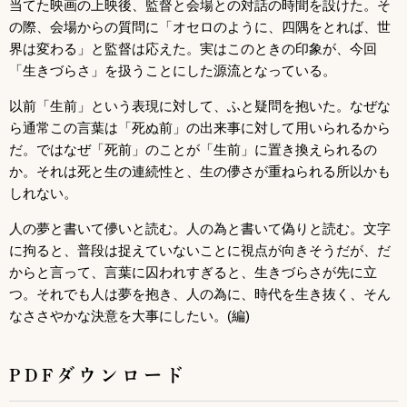
当てた映画の上映後、監督と会場との対話の時間を設けた。そ
の際、会場からの質問に「オセロのように、四隅をとれば、世
界は変わる」と監督は応えた。実はこのときの印象が、今回
「生きづらさ」を扱うことにした源流となっている。
以前「生前」という表現に対して、ふと疑問を抱いた。なぜな
ら通常この言葉は「死ぬ前」の出来事に対して用いられるから
だ。ではなぜ「死前」のことが「生前」に置き換えられるの
か。それは死と生の連続性と、生の儚さが重ねられる所以かも
しれない。
人の夢と書いて儚いと読む。人の為と書いて偽りと読む。文字
に拘ると、普段は捉えていないことに視点が向きそうだが、だ
からと言って、言葉に囚われすぎると、生きづらさが先に立
つ。それでも人は夢を抱き、人の為に、時代を生き抜く、そん
なささやかな決意を大事にしたい。(編)
PDFダウンロード