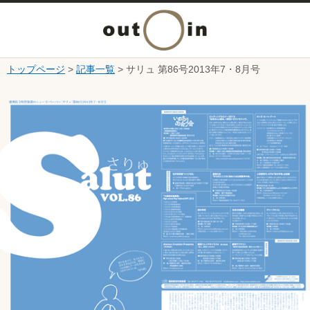
メ
ニ
トップページ
>
記事一覧
> サリュ 第86号2013年7・8月号
本文へ
ュ
ここから本文です。
ー
を
開
く