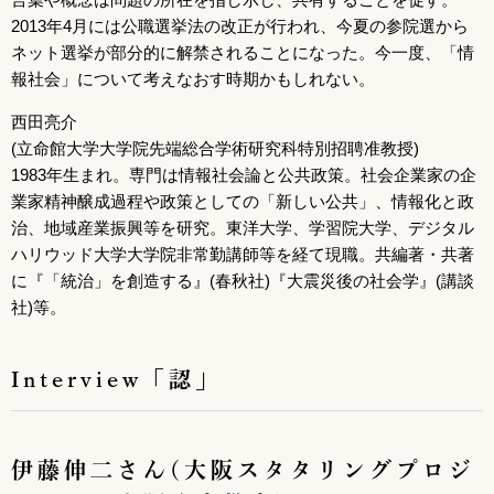
2013年4月には公職選挙法の改正が行われ、今夏の参院選から
ネット選挙が部分的に解禁されることになった。今一度、「情
報社会」について考えなおす時期かもしれない。
西田亮介
(立命館大学大学院先端総合学術研究科特別招聘准教授)
1983年生まれ。専門は情報社会論と公共政策。社会企業家の企
業家精神醸成過程や政策としての「新しい公共」、情報化と政
治、地域産業振興等を研究。東洋大学、学習院大学、デジタル
ハリウッド大学大学院非常勤講師等を経て現職。共編著・共著
に『「統治」を創造する』(春秋社)『大震災後の社会学』(講談
社)等。
Interview「認」
伊藤伸二さん(大阪スタタリングプロジ