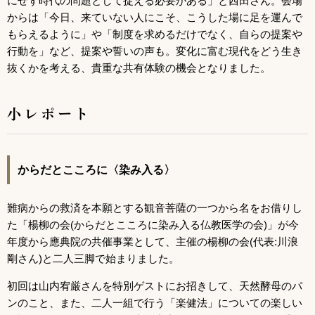
にせず時代の問題として捉える必要がある」と西田さん。会場
からは「今日、来ていない人にこそ、こうした場に足を運んで
もらえるように」や「制度を求めるだけでなく、自らの提案や
行動を」など、提案や誓いの声も。変化に富む現代をどう生き
抜くかを考える、貴重な共有体験の機会となりました。
小レポート
からだとこころに〈染み入る〉
難病からの救済を本願とする観音菩薩の一つから名をお借りし
た「楊柳の会(からだとこころに染み入る仏教医学の会)」が今
年度から應典院の共催事業として、主催の楊柳の会(代表:川浪
剛さん)と二人三脚で始まりました。
初回は山内宥厳さんを特別ゲストにお招きして、天然酵母のパ
ンのこと、また、二人一組で行う「楽健法」についての楽しい