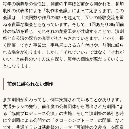
毎年の演劇祭の個性は、開催の半年ほど前から開かれる、参加
劇団の代表者による「制作者会議」によって定まります。この
会議は、上演回数や作風の違いを超えて、互いの経験交流を重
ねる貴重な機会ともなっています。そして、1回あたり2時間前
後の協議を通じ、それぞれの創意工夫が共鳴することで、演劇
祭と自公演の双方の充実がもたらされていきます。とかく、長
く開催してきた事業は、事務局による方向付けや、前例に縛ら
れる場合があります。しかし「それでいい」ではなく「それが
いい」と納得のいく方法を探り、毎年の個性が際だっていくこ
とになります。
前例に縛られない創作
参加劇団が変わっても、例年実施されていることがあります。
共通チラシの発行、前年度の公募団体から選出された劇団によ
る「協働プロデュース公演」の実施、そして演劇祭の幕引き時
に全劇団による公開での「クロージングトーク」の開催、など
です。共通チラシは演劇祭のテーマ「可能性の交差点」を図案