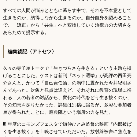
すべての人間が悩みとともに暮らす中で、それを不本意として
生きるのか、納得しながら生きるのか。自分自身を認めること
で、「矯正」から「共生」へと変換していく治癒力の大切さを
あらためて提示する。
編集後記〈アトセツ〉
久々の寺子屋トークで「生きづらさを生きる」という主題を掲
げることにした。ゲストは新刊『ネット選挙』が高評の西田亮
介さんと、かつて「自己責任論」の渦中に置かれた今井紀明さ
んであった。対象と観点は違えど、それぞれに教育の現場に携
わる二人の若者の対話から、変化の時代をどう生き抜くのか、
その知恵を探りたかった。詳細は別稿に譲るが、多彩な参加者
層が得られたことに、應典院という場所の力を見た。
昨年度のコモンズフェスタで鎌仲ひとみ監督の映画『内部被ば
くを生き抜く』を上映させていただいた。放射線被害に焦点を