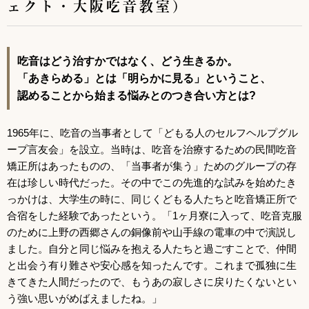
ェクト・大阪吃音教室)
吃音はどう治すかではなく、どう生きるか。
「あきらめる」とは「明らかに見る」ということ、
認めることから始まる悩みとのつき合い方とは?
1965年に、吃音の当事者として「どもる人のセルフヘルプグル
ープ言友会」を設立。当時は、吃音を治療するための民間吃音
矯正所はあったものの、「当事者が集う」ためのグループの存
在は珍しい時代だった。その中でこの先進的な試みを始めたき
っかけは、大学生の時に、同じくどもる人たちと吃音矯正所で
合宿をした経験であったという。「1ヶ月寮に入って、吃音克服
のために上野の西郷さんの銅像前や山手線の電車の中で演説し
ました。自分と同じ悩みを抱える人たちと過ごすことで、仲間
と出会う有り難さや安心感を知ったんです。これまで孤独に生
きてきた人間だったので、もうあの寂しさに戻りたくないとい
う強い思いがめばえましたね。」