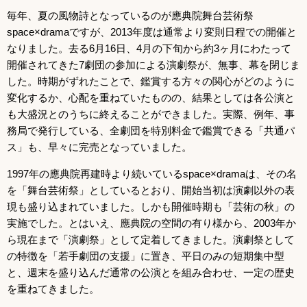
毎年、夏の風物詩となっているのが應典院舞台芸術祭
space×dramaですが、2013年度は通常より変則日程での開催と
なりました。去る6月16日、4月の下旬から約3ヶ月にわたって
開催されてきた7劇団の参加による演劇祭が、無事、幕を閉じま
した。時期がずれたことで、鑑賞する方々の関心がどのように
変化するか、心配を重ねていたものの、結果としては各公演と
も大盛況とのうちに終えることができました。実際、例年、事
務局で発行している、全劇団を特別料金で鑑賞できる「共通パ
ス」も、早々に完売となっていました。
1997年の應典院再建時より続いているspace×dramaは、その名
を「舞台芸術祭」としているとおり、開始当初は演劇以外の表
現も盛り込まれていました。しかも開催時期も「芸術の秋」の
実施でした。とはいえ、應典院の空間の有り様から、2003年か
ら現在まで「演劇祭」として定着してきました。演劇祭として
の特徴を「若手劇団の支援」に置き、平日のみの短期集中型
と、週末を盛り込んだ通常の公演とを組み合わせ、一定の歴史
を重ねてきました。