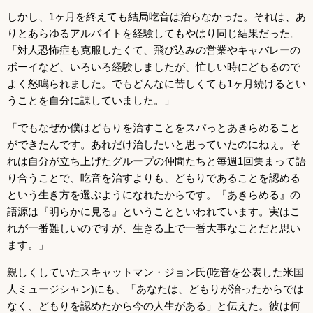
しかし、1ヶ月を終えても結局吃音は治らなかった。それは、あ
りとあらゆるアルバイトを経験してもやはり同じ結果だった。
「対人恐怖症も克服したくて、飛び込みの営業やキャバレーの
ボーイなど、いろいろ経験しましたが、忙しい時にどもるので
よく怒鳴られました。でもどんなに苦しくても1ヶ月続けるとい
うことを自分に課していました。」
「でもなぜか僕はどもりを治すことをスパっとあきらめること
ができたんです。あれだけ治したいと思っていたのにねぇ。そ
れは自分が立ち上げたグループの仲間たちと毎週1回集まって語
り合うことで、吃音を治すよりも、どもりであることを認める
という生き方を選ぶようになれたからです。『あきらめる』の
語源は『明らかに見る』ということといわれています。実はこ
れが一番難しいのですが、生きる上で一番大事なことだと思い
ます。」
親しくしていたスキャットマン・ジョン氏(吃音を公表した米国
人ミュージシャン)にも、「あなたは、どもりが治ったからでは
なく、どもりを認めたから今の人生がある」と伝えた。彼は何