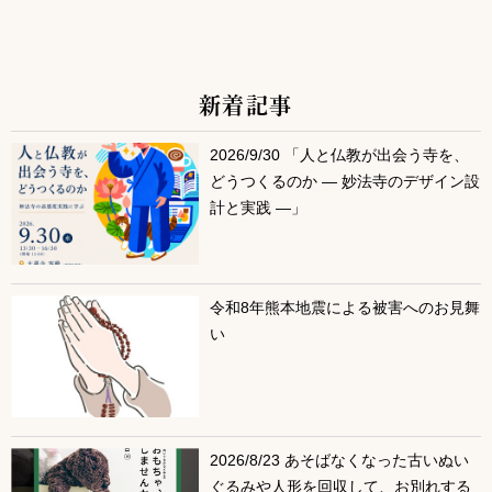
新着記事
サブコンテンツ
2026/9/30 「人と仏教が出会う寺を、
どうつくるのか ― 妙法寺のデザイン設
計と実践 ―」
令和8年熊本地震による被害へのお見舞
い
2026/8/23 あそばなくなった古いぬい
ぐるみや人形を回収して、お別れする