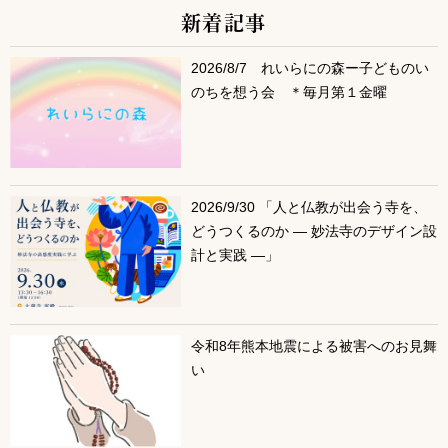
新着記事
サブコンテンツ
2026/8/7 れいらにの森ー子どものい
のちを想う会 ＊毎月第１金曜
2026/9/30 「人と仏教が出会う寺を、
どうつくるのか ― 妙法寺のデザイン設
計と実践 ―」
令和8年熊本地震による被害へのお見舞
い