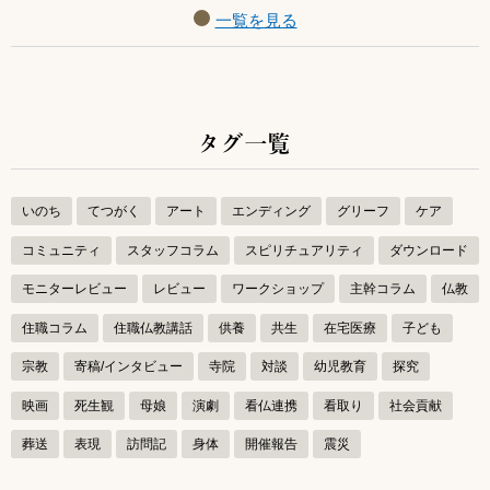
一覧を見る
タグ一覧
いのち
てつがく
アート
エンディング
グリーフ
ケア
コミュニティ
スタッフコラム
スピリチュアリティ
ダウンロード
モニターレビュー
レビュー
ワークショップ
主幹コラム
仏教
住職コラム
住職仏教講話
供養
共生
在宅医療
子ども
宗教
寄稿/インタビュー
寺院
対談
幼児教育
探究
映画
死生観
母娘
演劇
看仏連携
看取り
社会貢献
葬送
表現
訪問記
身体
開催報告
震災