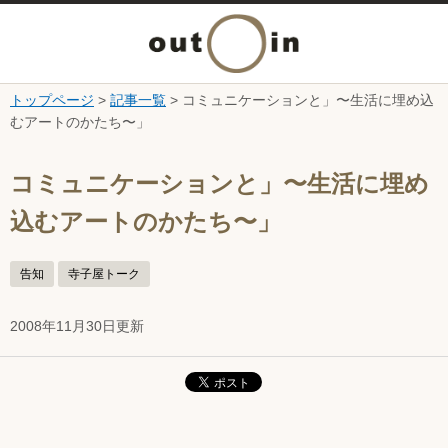
メ
ニ
トップページ
>
記事一覧
> コミュニケーションと」〜生活に埋め込
本文へ
むアートのかたち〜」
ュ
ここから本文です。
ー
コミュニケーションと」〜生活に埋め
込むアートのかたち〜」
を
開
告知
寺子屋トーク
く
2008年11月30日更新