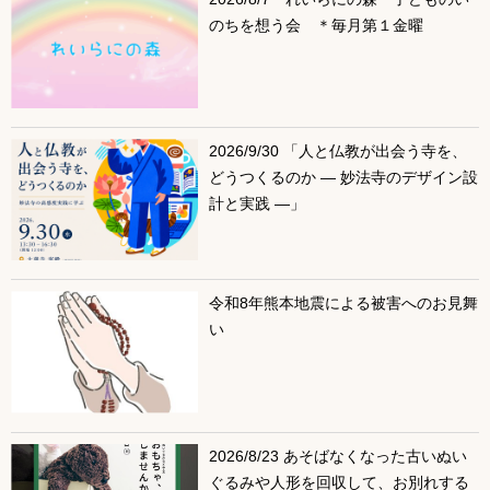
のちを想う会 ＊毎月第１金曜
2026/9/30 「人と仏教が出会う寺を、
どうつくるのか ― 妙法寺のデザイン設
計と実践 ―」
令和8年熊本地震による被害へのお見舞
い
2026/8/23 あそばなくなった古いぬい
ぐるみや人形を回収して、お別れする