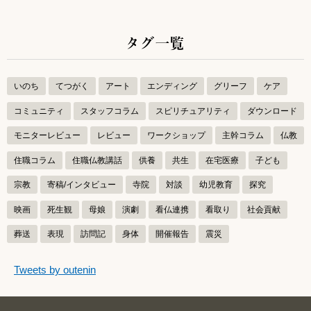
タグ一覧
いのち
てつがく
アート
エンディング
グリーフ
ケア
コミュニティ
スタッフコラム
スピリチュアリティ
ダウンロード
モニターレビュー
レビュー
ワークショップ
主幹コラム
仏教
住職コラム
住職仏教講話
供養
共生
在宅医療
子ども
宗教
寄稿/インタビュー
寺院
対談
幼児教育
探究
映画
死生観
母娘
演劇
看仏連携
看取り
社会貢献
葬送
表現
訪問記
身体
開催報告
震災
つぶやきをスキップする
Tweets by outenin