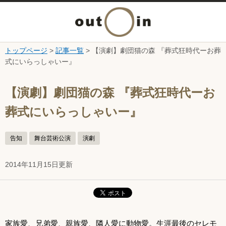
メ
ニ
トップページ
>
記事一覧
> 【演劇】劇団猫の森 『葬式狂時代ーお葬
本文へ
式にいらっしゃいー』
ュ
ここから本文です。
ー
【演劇】劇団猫の森 『葬式狂時代ーお
葬式にいらっしゃいー』
を
開
告知
舞台芸術公演
演劇
く
2014年11月15日更新
家族愛、兄弟愛、親族愛、隣人愛に動物愛。生涯最後のセレモ