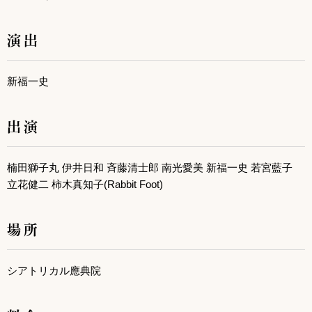
演出
新福一史
出演
楠田獅子丸 伊井日和 斉藤清士郎 南光愛美 新福一史 若宮藍子
立花健二 柿木真知子(Rabbit Foot)
場所
シアトリカル應典院