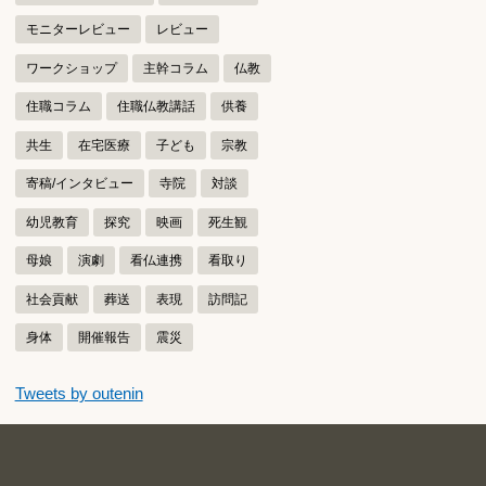
モニターレビュー
レビュー
ワークショップ
主幹コラム
仏教
住職コラム
住職仏教講話
供養
共生
在宅医療
子ども
宗教
寄稿/インタビュー
寺院
対談
幼児教育
探究
映画
死生観
母娘
演劇
看仏連携
看取り
社会貢献
葬送
表現
訪問記
身体
開催報告
震災
つぶやきをスキップする
Tweets by outenin
つぶやき