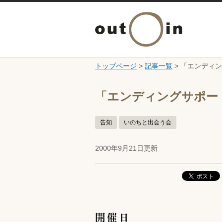
トップページ
>
記事一覧
> 「エンディ
ここから本文です。
「エンディングサポー
告知
いのちと出会う会
2000年9月21日更新
開催日