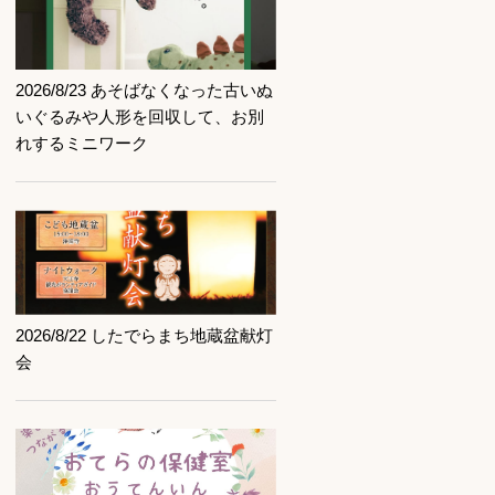
記事を読む
2026/8/23 あそばなくなった古いぬ
いぐるみや人形を回収して、お別
れするミニワーク
記事を読む
2026/8/22 したでらまち地蔵盆献灯
会
記事を読む