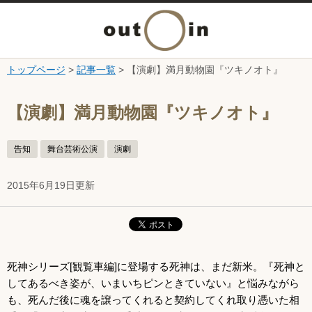
メ
ニ
トップページ
>
記事一覧
> 【演劇】満月動物園『ツキノオト』
本文へ
ュ
ここから本文です。
【演劇】満月動物園『ツキノオト』
ー
告知
舞台芸術公演
演劇
を
2015年6月19日更新
開
く
死神シリーズ[観覧車編]に登場する死神は、まだ新米。『死神と
してあるべき姿が、いまいちピンときていない』と悩みながら
も、死んだ後に魂を譲ってくれると契約してくれ取り憑いた相