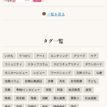
一覧を見る
タグ一覧
いのち
てつがく
アート
エンディング
グリーフ
ケア
コミュニティ
スタッフコラム
スピリチュアリティ
ダウンロード
モニターレビュー
レビュー
ワークショップ
主幹コラム
仏教
住職コラム
住職仏教講話
供養
共生
在宅医療
子ども
宗教
寄稿/インタビュー
寺院
対談
幼児教育
探究
映画
死生観
母娘
演劇
看仏連携
看取り
社会貢献
葬送
表現
訪問記
身体
開催報告
震災