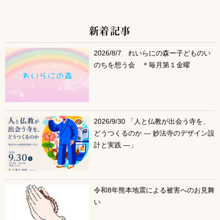
新着記事
サブコンテンツ
2026/8/7 れいらにの森ー子どものい
のちを想う会 ＊毎月第１金曜
2026/9/30 「人と仏教が出会う寺を、
どうつくるのか ― 妙法寺のデザイン設
計と実践 ―」
令和8年熊本地震による被害へのお見舞
い