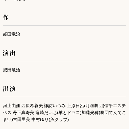
作
戒田竜治
演出
戒田竜治
出演
河上由佳 西原希蓉美 諏訪いつみ 上原日呂(月曜劇団)信平エステ
ベス 丹下真寿美 竜崎だいち(羊とドラコ)加藤光穂(劇団てんてこ
まい)古田里美 中村ゆり(魚クラブ)