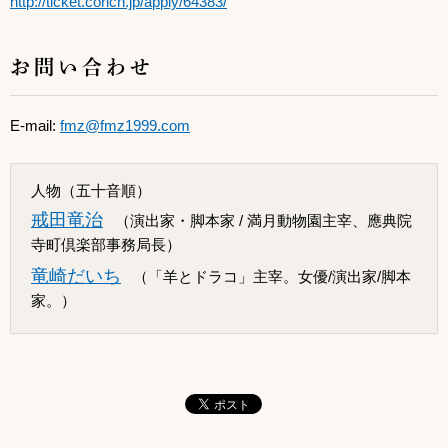
http://ticket.corich.jp/apply/64383/
お問い合わせ
E-mail:
fmz@fmz1999.com
人物（五十音順）
戒田竜治
（演出家・脚本家 / 満月動物園主宰、應典院
寺町倶楽部事務局長）
竜崎だいち
（「羊とドラコ」主宰。女優/演出家/脚本
家。）