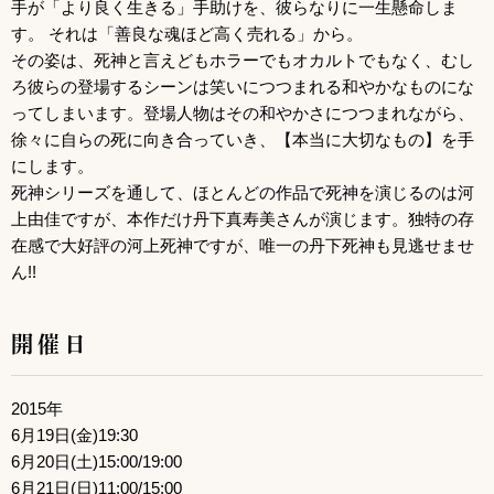
手が「より良く生きる」手助けを、彼らなりに一生懸命しま
す。 それは「善良な魂ほど高く売れる」から。
その姿は、死神と言えどもホラーでもオカルトでもなく、むし
ろ彼らの登場するシーンは笑いにつつまれる和やかなものにな
ってしまいます。登場人物はその和やかさにつつまれながら、
徐々に自らの死に向き合っていき、【本当に大切なもの】を手
にします。
死神シリーズを通して、ほとんどの作品で死神を演じるのは河
上由佳ですが、本作だけ丹下真寿美さんが演じます。独特の存
在感で大好評の河上死神ですが、唯一の丹下死神も見逃せませ
ん!!
開催日
2015年
6月19日(金)19:30
6月20日(土)15:00/19:00
6月21日(日)11:00/15:00