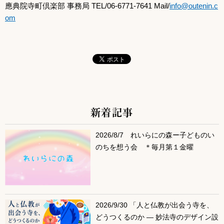
應典院寺町倶楽部 事務局 TEL/06-6771-7641 Mail/
info@outenin.c
om
新着記事
サブコンテンツ
2026/8/7 れいらにの森ー子どものい
のちを想う会 ＊毎月第１金曜
2026/9/30 「人と仏教が出会う寺を、
どうつくるのか ― 妙法寺のデザイン設