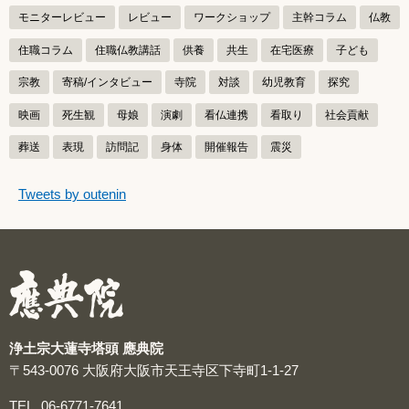
モニターレビュー
レビュー
ワークショップ
主幹コラム
仏教
住職コラム
住職仏教講話
供養
共生
在宅医療
子ども
宗教
寄稿/インタビュー
寺院
対談
幼児教育
探究
映画
死生観
母娘
演劇
看仏連携
看取り
社会貢献
葬送
表現
訪問記
身体
開催報告
震災
つぶやきをスキップする
Tweets by outenin
つぶやき
浄土宗大蓮寺塔頭 應典院
〒543-0076
大阪府大阪市天王寺区下寺町1-1-27
TEL
06-6771-7641