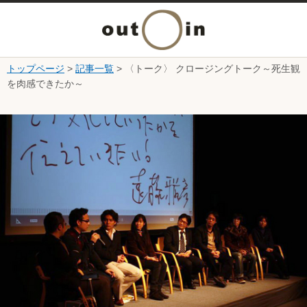
メ
ニ
トップページ
>
記事一覧
> 〈トーク〉 クロージングトーク～死生観
本文へ
を肉感できたか～
ュ
ここから本文です。
ー
を
開
く