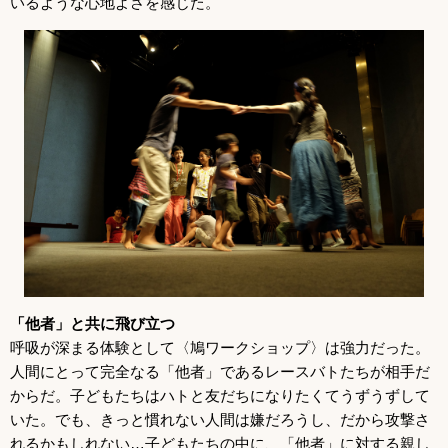
いるような心地よさを感じた。
「他者」と共に飛び立つ
呼吸が深まる体験として〈鳩ワークショップ〉は強力だった。
人間にとって完全なる「他者」であるレースバトたちが相手だ
からだ。子どもたちはハトと友だちになりたくてうずうずして
いた。でも、きっと慣れない人間は嫌だろうし、だから攻撃さ
れるかもしれない…子どもたちの中に、「他者」に対する親し