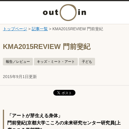
メ
ニ
トップページ
>
記事一覧
> KMA2015REVIEW 門前斐紀
本文へ
ュ
ここから本文です。
KMA2015REVIEW 門前斐紀
ー
報告／レビュー
キッズ・ミート・アート
子ども
を
2015年9月1日更新
開
く
「アートが芽生える身体」
門前斐紀(京都大学こころの未来研究センター研究員(上