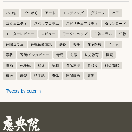
いのち
てつがく
アート
エンディング
グリーフ
ケア
コミュニティ
スタッフコラム
スピリチュアリティ
ダウンロード
モニターレビュー
レビュー
ワークショップ
主幹コラム
仏教
住職コラム
住職仏教講話
供養
共生
在宅医療
子ども
宗教
寄稿/インタビュー
寺院
対談
幼児教育
探究
映画
死生観
母娘
演劇
看仏連携
看取り
社会貢献
葬送
表現
訪問記
身体
開催報告
震災
つぶやきをスキップする
Tweets by outenin
つぶやき