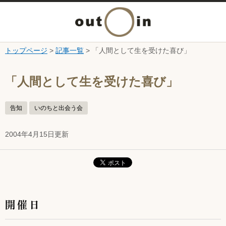
メ
ニ
トップページ
>
記事一覧
> 「人間として生を受けた喜び」
本文へ
ュ
ここから本文です。
「人間として生を受けた喜び」
ー
告知
いのちと出会う会
を
2004年4月15日更新
開
く
開催日