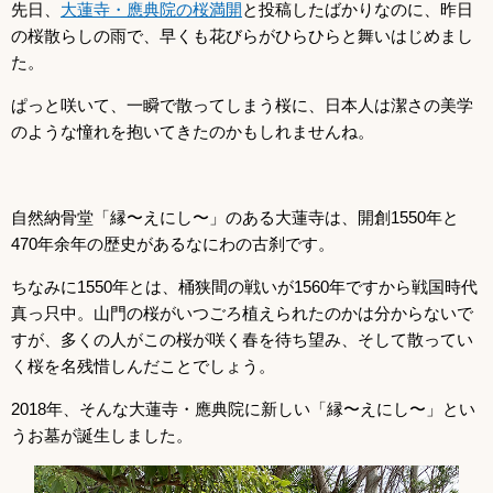
先日、
大蓮寺・應典院の桜満開
と投稿したばかりなのに、昨日
の桜散らしの雨で、早くも花びらがひらひらと舞いはじめまし
た。
ぱっと咲いて、一瞬で散ってしまう桜に、日本人は潔さの美学
のような憧れを抱いてきたのかもしれませんね。
自然納骨堂「縁〜えにし〜」のある大蓮寺は、開創1550年と
470年余年の歴史があるなにわの古刹です。
ちなみに1550年とは、桶狭間の戦いが1560年ですから戦国時代
真っ只中。山門の桜がいつごろ植えられたのかは分からないで
すが、多くの人がこの桜が咲く春を待ち望み、そして散ってい
く桜を名残惜しんだことでしょう。
2018年、そんな大蓮寺・應典院に新しい「縁〜えにし〜」とい
うお墓が誕生しました。