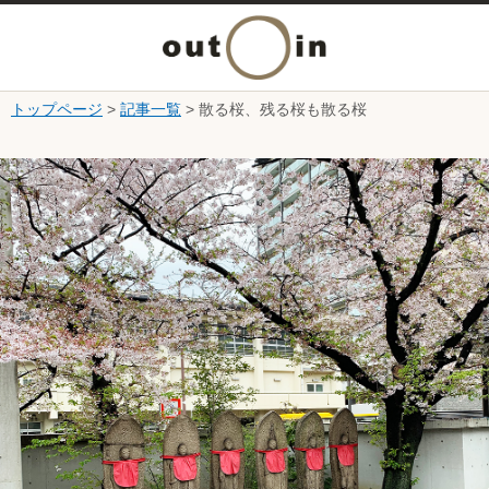
メ
ニ
トップページ
>
記事一覧
> 散る桜、残る桜も散る桜
本文へ
ュ
ここから本文です。
ー
を
開
く