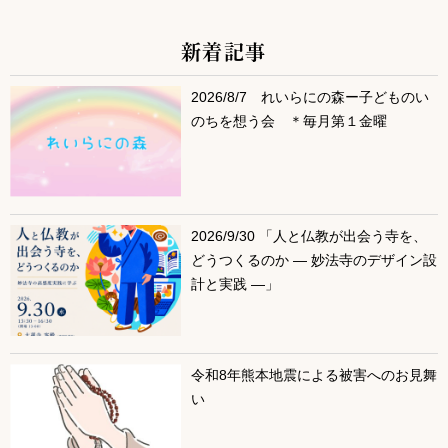
新着記事
サブコンテンツ
2026/8/7 れいらにの森ー子どものい
のちを想う会 ＊毎月第１金曜
2026/9/30 「人と仏教が出会う寺を、
どうつくるのか ― 妙法寺のデザイン設
計と実践 ―」
令和8年熊本地震による被害へのお見舞
い