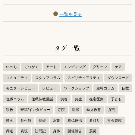
一覧を見る
タグ一覧
いのち
てつがく
アート
エンディング
グリーフ
ケア
コミュニティ
スタッフコラム
スピリチュアリティ
ダウンロード
モニターレビュー
レビュー
ワークショップ
主幹コラム
仏教
住職コラム
住職仏教講話
供養
共生
在宅医療
子ども
宗教
寄稿/インタビュー
寺院
対談
幼児教育
探究
映画
死生観
母娘
演劇
看仏連携
看取り
社会貢献
葬送
表現
訪問記
身体
開催報告
震災