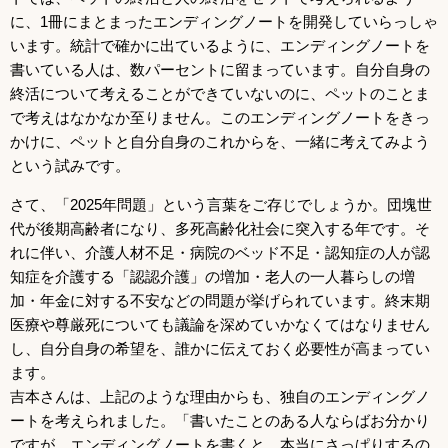
に、1冊にまとまったエンディングノートを開発していらっしゃ
います。統計で確かに出ているように、エンディングノートを
書いている人は、数パーセントに留まっています。自分自身の
終活について考えることができていないのに、ペットのことま
で考えはなかなか至りません。このエンディングノートをきっ
かけに、ペットと自分自身のこれからを、一緒に考えてみよう
という試みです。
さて、「2025年問題」という言葉をご存じでしょうか。団塊世
代が後期高齢者になり、多死高齢化社会に突入する年です。そ
れに伴い、介護人材不足・病院のベッド不足・認知症の人が認
知症を介護する「認認介護」の増加・老人の一人暮らしの増
加・年金に対する不安などの問題が挙げられています。終末期
医療や尊厳死についても議論を深めていかなくてはなりません
し、自分自身の希望を、誰かに伝えておく必要性が高まってい
ます。
吉本さんは、上記のような理由からも、独自のエンディングノ
ートを考えられました。「書いたことのある人ならばお分かり
ですが、エンディングノートを書くと、本当にさっぱりするの