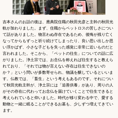
吉本さんのお話の後は、應典院住職の秋田光彦と主幹の秋田光
軌が加わりました。まず、住職からペットロスの苦しさについ
て話がありました。物言わぬ存在であるため、後悔が残り亡く
なってからもずっと祈り続けてしまったり、良い思い出しか思
い浮かばず、小さな子どもを失った感覚に非常に近いものだと
言われました。そこから、「ペットの往生」についての話に広
がりました。浄土宗では、お念仏を称えれば往生すると教えら
れており、「それでは物が言えない存在は往生できないの
か？」という問いが多数寄せられ、物議を醸しているといいま
す。仏教では、「畜生」という考えもあるのです。それについ
て秋田光軌主幹が、浄土宗には「追善供養」があり、周りの人
がその存在に代わってお念仏を届けていくことで往生できると
考えられていると仰いました。時代が移り変わる中で、愛する
動物と一緒に眠ることができるお墓も、少しずつ増えてきてい
ます。