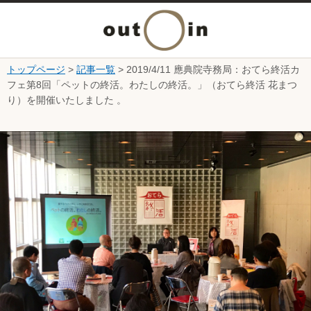
メ
ニ
トップページ
>
記事一覧
> 2019/4/11 應典院寺務局：おてら終活カ
本文へ
フェ第8回「ペットの終活。わたしの終活。」（おてら終活 花まつ
ュ
り）を開催いたしました 。
ー
ここから本文です。
を
開
く