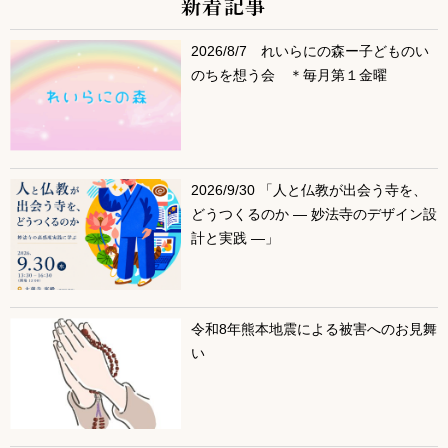
新着記事
サブコンテンツ
2026/8/7 れいらにの森ー子どものい
のちを想う会 ＊毎月第１金曜
2026/9/30 「人と仏教が出会う寺を、
どうつくるのか ― 妙法寺のデザイン設
計と実践 ―」
令和8年熊本地震による被害へのお見舞
い