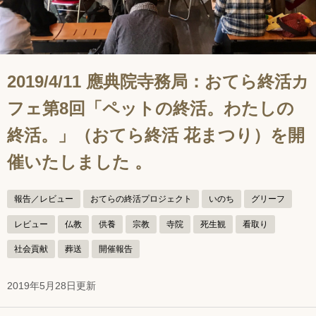
2019/4/11 應典院寺務局：おてら終活カ
フェ第8回「ペットの終活。わたしの
終活。」（おてら終活 花まつり）を開
催いたしました 。
報告／レビュー
おてらの終活プロジェクト
いのち
グリーフ
レビュー
仏教
供養
宗教
寺院
死生観
看取り
社会貢献
葬送
開催報告
2019年5月28日更新