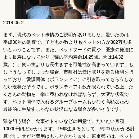
2019-06-2
まず、現代のペット事情のご説明がありました。驚いたのは、
平成30年の調査で、子どもの数よりもペットの方が302万も多
いということです。また、ペットフードの質や、医療の発達に
より長寿になっており（猫の平均寿命14.29歳。犬は14.32
歳。）、飼い主よりも長生きする可能性が高まっています。も
しそうなってしまった場合、市町村は受け取りを断る権利を持
っており、愛護団体（ボランティア）に引き取ってもらうしか
ない現状だそうです。ボランティアも数が限られている上、た
くさんの動物を一挙に養われなければならず、大変な状況で
す。ペット同伴で入れるグループホームも少なく高額なため、
最終的に手放すしかない状況になる場合が多いそうです。
猫を飼う場合、食事やトイレなどの用意で、だいたい月額
10000円ほどかかります。15年生きるとして、約200万かかる計
算です。犬だと費用はもっとかかります。東京都では、ペット