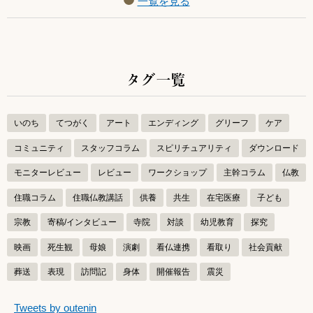
一覧を見る
タグ一覧
いのち
てつがく
アート
エンディング
グリーフ
ケア
コミュニティ
スタッフコラム
スピリチュアリティ
ダウンロード
モニターレビュー
レビュー
ワークショップ
主幹コラム
仏教
住職コラム
住職仏教講話
供養
共生
在宅医療
子ども
宗教
寄稿/インタビュー
寺院
対談
幼児教育
探究
映画
死生観
母娘
演劇
看仏連携
看取り
社会貢献
葬送
表現
訪問記
身体
開催報告
震災
つぶやきをスキップする
Tweets by outenin