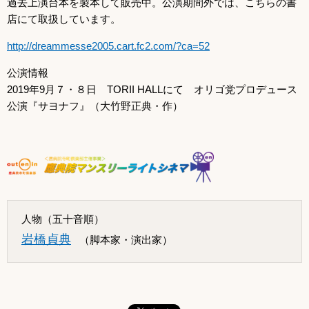
過去上演台本を製本して販売中。公演期間外では、こちらの書
店にて取扱しています。
http://dreammesse2005.cart.fc2.com/?ca=52
公演情報
2019
年
9
月７・８日
TORII HALL
にて オリゴ党プロデュース
公演『サヨナフ』（大竹野正典・作）
人物（五十音順）
岩橋貞典
（脚本家・演出家）