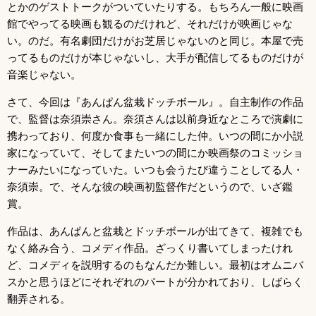
とかのゲストトークがついていたりする。もちろん一般に映画
館でやってる映画も観るのだけれど、それだけが映画じゃな
い。のだ。有名劇団だけがお芝居じゃないのと同じ。本屋で売
ってるものだけが本じゃないし、大手が配信してるものだけが
音楽じゃない。
さて、今回は『あんぱん盆栽ドッチボール』。自主制作の作品
で、監督は奈須崇さん。奈須さんは以前身近なところで演劇に
携わっており、何度か食事も一緒にした仲。いつの間にか小説
家になっていて、そしてまたいつの間にか映画祭のコミッショ
ナーみたいになっていた。いつも会うたび違うことしてる人・
奈須崇。で、そんな彼の映画初監督作だというので、いざ鑑
賞。
作品は、あんぱんと盆栽とドッチボールが出てきて、複雑でも
なく絡み合う、コメディ作品。ざっくり書いてしまったけれ
ど、コメディを説明するのもなんだか難しい。最初はオムニバ
スかと思うほどにそれぞれのパートが分かれており、しばらく
翻弄される。