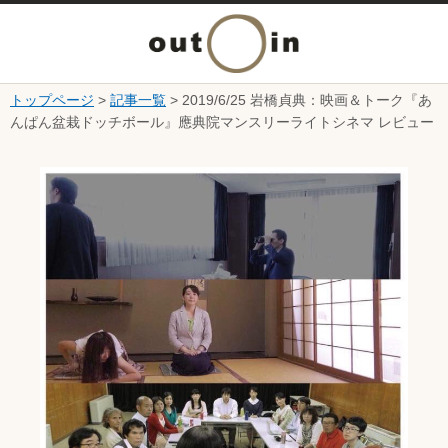
メ
ニ
トップページ
>
記事一覧
> 2019/6/25 岩橋貞典：映画＆トーク『あ
本文へ
んぱん盆栽ドッチボール』應典院マンスリーライトシネマ レビュー
ュ
ここから本文です。
ー
を
開
く