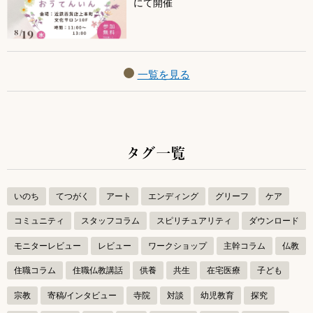
にて開催
一覧を見る
タグ一覧
いのち
てつがく
アート
エンディング
グリーフ
ケア
コミュニティ
スタッフコラム
スピリチュアリティ
ダウンロード
モニターレビュー
レビュー
ワークショップ
主幹コラム
仏教
住職コラム
住職仏教講話
供養
共生
在宅医療
子ども
宗教
寄稿/インタビュー
寺院
対談
幼児教育
探究