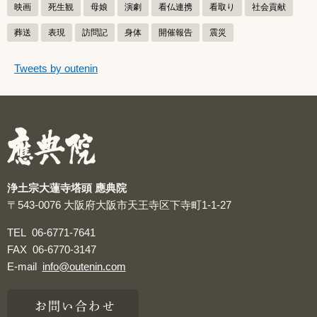
映画
死生観
母娘
演劇
看仏連携
看取り
社会貢献
葬送
表現
訪問記
身体
開催報告
震災
つぶやきをスキップする
Tweets by outenin
つぶやき
浄土宗大蓮寺塔頭 應典院
〒543-0076
大阪府大阪市天王寺区下寺町1-1-27
TEL
06-6771-7641
FAX
06-6770-3147
E-mail
info@outenin.com
お問い合わせ