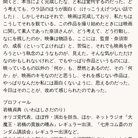
聞くと、本当によく完成したな、と私は驚愕するのだった。ど
う考えても、ウラ話のほうが面白く（けっこうえげつない話で
した）、しかしそれはそれで、映画は完成しており、私たちは
こうしてそれを観ている。この作品を撮り始めたときには映画
に関して素人であった奈須さんが、どう考えて、どう行動し、
なにを残したのか。映像は物語る。ここには、監督・奈須崇
の、成長（といってよければ）と、苦悩と、それでも映画を作
ろうという執念のようなものが、見えた。そんな気がしただけ
なのかもしれないけれど、でもやっぱり作品というものには、
映っているもの以外の「何か」も、歴然とあるのだ。その「何
か」が、映画のキモなのだと思うし、それを感じない作品は、
やっぱりなんだか私には面白くないように、思えるのだった。
今日はそのことが、改めて感じられたのであった。
プロフィール
岩橋貞典（いわはしさだのり）
オリゴ党代表。ほぼ作・演出を担当。ほか、ネットラジオ『大
魔王・岩橋の貴族の嗜み』レギュラー出演、『七井コム斎のガ
ンダム講談会』レギュラー出演など。