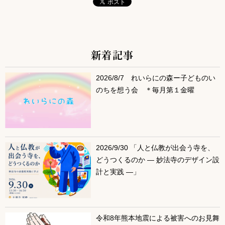
新着記事
サブコンテンツ
2026/8/7 れいらにの森ー子どものい
のちを想う会 ＊毎月第１金曜
2026/9/30 「人と仏教が出会う寺を、
どうつくるのか ― 妙法寺のデザイン設
計と実践 ―」
令和8年熊本地震による被害へのお見舞