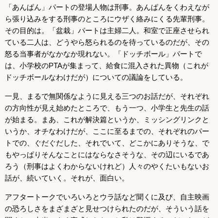
「あんぱん」パートの登場人物は刑事。あんぱんをくわえなが
ら張り込みをする刑事のところにウザく絡みにくる先輩刑事。
その目的は。「盆栽」パートは主婦二人。和室で正座させられ
ている二人は、どうやら怒られるのを待っているのだが、その
怒る当事者がなかなか現れない。「ドッチボール」パートで
は、小学校の
PTA
が集まって、給食に混入された異物（これが
ドッチボールなわけだが）についての議論をしている。
一見、まるで無関係なように見える三つのお話だが、それぞれ
の方向性が見え始めたところで、もう一つ、小学生と先生の話
が始まる。まあ、これが解決篇というか、ミッシングリンクと
いうか、オチなわけだが、ここに至るまでの、それぞれのパー
トでの、ぐだぐだした、それでいて、どこかにありそうな、で
もやっぱりそんなことにはならなさそうな、その辺にいるであ
ろう（刑事はよくわからないけれど）人々のやくたいもないお
話が、続いていく。それが、面白い。
アフタートークでいろいろとウラ話など聞くに及び、自主映画
の恐ろしさをまざまざと見せつけられたのだが、そういう話を