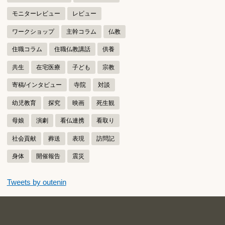
モニターレビュー
レビュー
ワークショップ
主幹コラム
仏教
住職コラム
住職仏教講話
供養
共生
在宅医療
子ども
宗教
寄稿/インタビュー
寺院
対談
幼児教育
探究
映画
死生観
母娘
演劇
看仏連携
看取り
社会貢献
葬送
表現
訪問記
身体
開催報告
震災
つぶやきをスキップする
Tweets by outenin
つぶやき