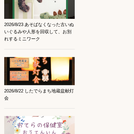
記事を読む
2026/8/23 あそばなくなった古いぬ
いぐるみや人形を回収して、お別
れするミニワーク
記事を読む
2026/8/22 したでらまち地蔵盆献灯
会
記事を読む