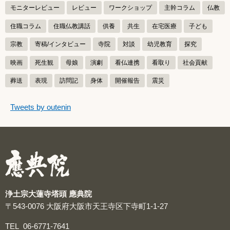
モニターレビュー
レビュー
ワークショップ
主幹コラム
仏教
住職コラム
住職仏教講話
供養
共生
在宅医療
子ども
宗教
寄稿/インタビュー
寺院
対談
幼児教育
探究
映画
死生観
母娘
演劇
看仏連携
看取り
社会貢献
葬送
表現
訪問記
身体
開催報告
震災
つぶやきをスキップする
Tweets by outenin
つぶやき
浄土宗大蓮寺塔頭 應典院
〒543-0076
大阪府大阪市天王寺区下寺町1-1-27
TEL
06-6771-7641