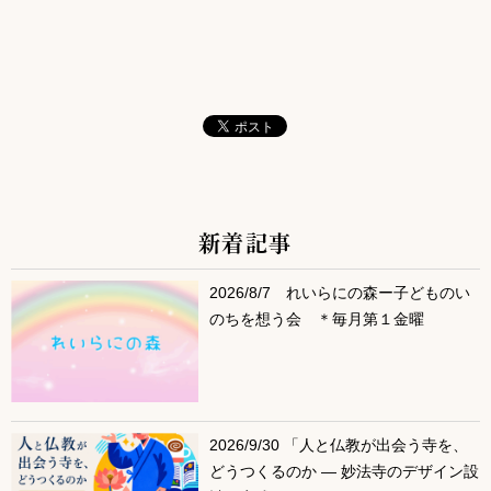
新着記事
サブコンテンツ
2026/8/7 れいらにの森ー子どものい
のちを想う会 ＊毎月第１金曜
2026/9/30 「人と仏教が出会う寺を、
どうつくるのか ― 妙法寺のデザイン設