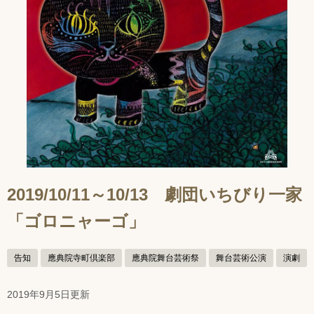
2019/10/11～10/13 劇団いちびり一家
「ゴロニャーゴ」
告知
應典院寺町倶楽部
應典院舞台芸術祭
舞台芸術公演
演劇
2019年9月5日更新