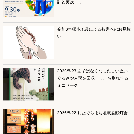
計と実践 ―」
令和8年熊本地震による被害へのお見舞
い
2026/8/23 あそばなくなった古いぬい
ぐるみや人形を回収して、お別れする
ミニワーク
2026/8/22 したでらまち地蔵盆献灯会