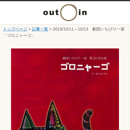
メ
ニ
トップページ
>
記事一覧
> 2019/10/11～10/13 劇団いちびり一家
本文へ
「ゴロニャーゴ」
ュ
ここから本文です。
ー
を
開
く