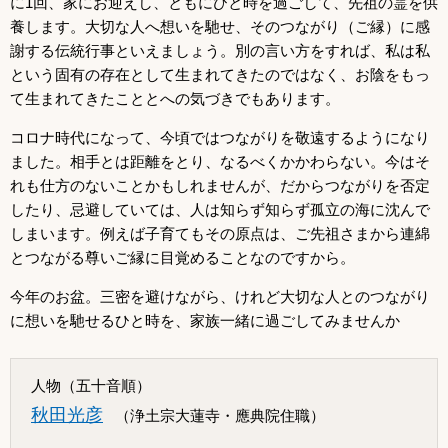
に1回、家にお迎えし、ともにひと時を過ごして、先祖の霊を供
養します。大切な人へ想いを馳せ、そのつながり（ご縁）に感
謝する伝統行事といえましょう。別の言い方をすれば、私は私
という固有の存在として生まれてきたのではなく、お陰をもっ
て生まれてきたこととへの気づきでもあります。
コロナ時代になって、今頃ではつながりを敬遠するようになり
ました。相手とは距離をとり、なるべくかかわらない。今はそ
れも仕方のないことかもしれませんが、だからつながりを否定
したり、忌避していては、人は知らず知らず孤立の海に沈んで
しまいます。例えば子育てもその原点は、ご先祖さまから連綿
とつながる尊いご縁に目覚めることなのですから。
今年のお盆。三密を避けながら、けれど大切な人とのつながり
に想いを馳せるひと時を、家族一緒に過ごしてみませんか
人物（五十音順）
秋田光彦
（浄土宗大蓮寺・應典院住職）