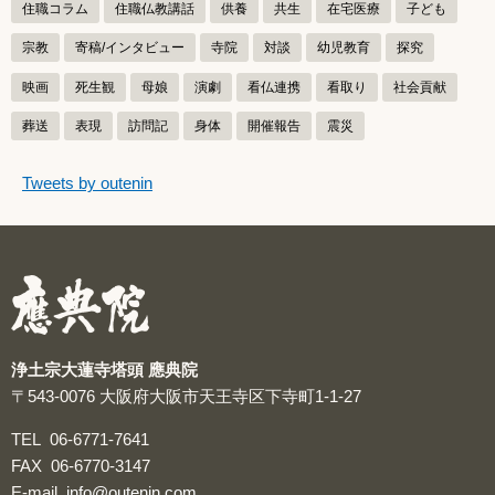
住職コラム
住職仏教講話
供養
共生
在宅医療
子ども
宗教
寄稿/インタビュー
寺院
対談
幼児教育
探究
映画
死生観
母娘
演劇
看仏連携
看取り
社会貢献
葬送
表現
訪問記
身体
開催報告
震災
つぶやきをスキップする
Tweets by outenin
つぶやき
浄土宗大蓮寺塔頭 應典院
〒543-0076
大阪府大阪市天王寺区下寺町1-1-27
TEL
06-6771-7641
FAX
06-6770-3147
E-mail
info@outenin.com