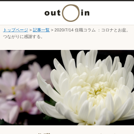
メ
ニ
トップページ
>
記事一覧
> 2020/7/14 住職コラム ：コロナとお盆。
本文へ
つながりに感謝する。
ュ
ここから本文です。
ー
を
開
く