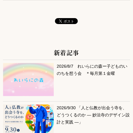
新着記事
サブコンテンツ
2026/8/7 れいらにの森ー子どものい
のちを想う会 ＊毎月第１金曜
2026/9/30 「人と仏教が出会う寺を、
どうつくるのか ― 妙法寺のデザイン設
計と実践 ―」