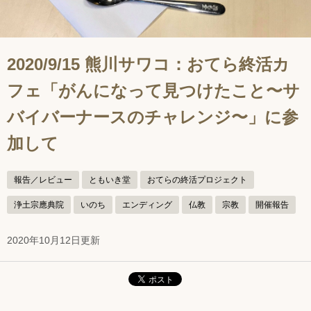
2020/9/15 熊川サワコ：おてら終活カ
フェ「がんになって見つけたこと〜サ
バイバーナースのチャレンジ〜」に参
加して
報告／レビュー
ともいき堂
おてらの終活プロジェクト
浄土宗應典院
いのち
エンディング
仏教
宗教
開催報告
2020年10月12日更新