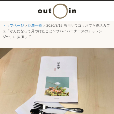
メ
ニ
トップページ
>
記事一覧
> 2020/9/15 熊川サワコ：おてら終活カフ
本文へ
ェ「がんになって見つけたこと〜サバイバーナースのチャレン
ュ
ジ〜」に参加して
ー
ここから本文です。
を
開
く