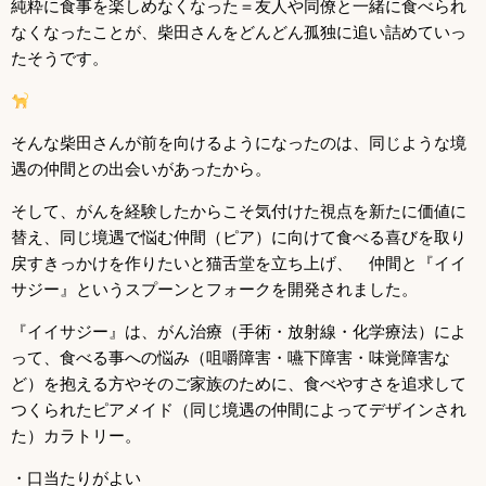
純粋に食事を楽しめなくなった＝友人や同僚と一緒に食べられ
なくなったことが、柴田さんをどんどん孤独に追い詰めていっ
たそうです。
そんな柴田さんが前を向けるようになったのは、同じような境
遇の仲間との出会いがあったから。
そして、がんを経験したからこそ気付けた視点を新たに価値に
替え、同じ境遇で悩む仲間（ピア）に向けて食べる喜びを取り
戻すきっかけを作りたいと猫舌堂を立ち上げ、 仲間と『イイ
サジー』というスプーンとフォークを開発されました。
『イイサジー』は、がん治療（手術・放射線・化学療法）によ
って、食べる事への悩み（咀嚼障害・嚥下障害・味覚障害な
ど）を抱える方やそのご家族のために、食べやすさを追求して
つくられたピアメイド（同じ境遇の仲間によってデザインされ
た）カラトリー。
・口当たりがよい