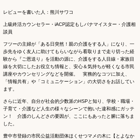
レビューを書いた人：熊川サワコ
上級終活カウンセラー・iACP認定もしバナマイスター・介護相
談員
フツーの主婦が「ある日突然！親の介護をする人」になり、一
歩先をゆく友人に助けてもらいながら看取りまで走り切った経
験から『ご恩送り』を活動の源に、介護をする人目線・家族目
線を大切にしたお役立ち情報と、安心＆気持ちが軽くなる市民
講座やカウンセリングなどを開催。 実務的なコツに加え、
「情報共有」や「コミュニケーション」の大切さをお話してい
ます。
さらに近年、自分が社会的少数派のHSPと知り、学校・職場・
子育て・介護など人生の様々なシーンで抱いた違和感にガッテ
ン！ 介護のしんどさの要因が、ここにもあったと腑に落ちま
した。
豊中市登録の市民公益活動団体ほくせつマメの木に【とよなか