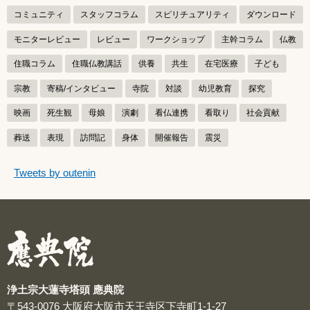
コミュニティ
スタッフコラム
スピリチュアリティ
ダウンロード
モニターレビュー
レビュー
ワークショップ
主幹コラム
仏教
住職コラム
住職仏教講話
供養
共生
在宅医療
子ども
宗教
寄稿/インタビュー
寺院
対談
幼児教育
探究
映画
死生観
母娘
演劇
看仏連携
看取り
社会貢献
葬送
表現
訪問記
身体
開催報告
震災
つぶやきをスキップする
Tweets by outenin
つぶやき
浄土宗大蓮寺塔頭 應典院
〒543-0076
大阪府大阪市天王寺区下寺町1-1-27