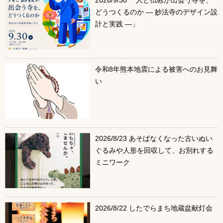
2026/9/30 「人と仏教が出会う寺を、
どうつくるのか ― 妙法寺のデザイン設
計と実践 ―」
令和8年熊本地震による被害へのお見舞
い
2026/8/23 あそばなくなった古いぬい
ぐるみや人形を回収して、お別れする
ミニワーク
2026/8/22 したでらまち地蔵盆献灯会