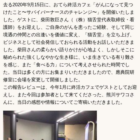
去る2020年9月15日に、おてら終活カフェ「がんになって見つ
けたこと〜サバイバーナースのチャレンジ〜」を開催いたしま
した。ゲストに、柴田敦巨さん（（株）猫舌堂代表取締役・看
護師）をお迎えし、ご自身のがんを患ったご経験、そして同じ
境遇の仲間との出逢いを価値に変え、「猫舌堂」を立ち上げ、
ビジネスとして社会発信しておられる活動をお話しいただきま
した。柴田さんの柔らかい語りかけが心地よく、しかしそこに
秘められた強くしなやかな生き様に、いま生きている有り難さ
を感じ、また「食べる力」について考えさせられた時間でし
た。当日は多くの方にお集まりいただきましたので、應典院研
修室に会場を変更して開催しました。
この報告レビューは、今年1月に終活カフェでゲストとしてお迎
えし、また今回は参加者として来てくださった、熊川サワコさ
んに、当日の感想や情報についてご寄稿いただきました。