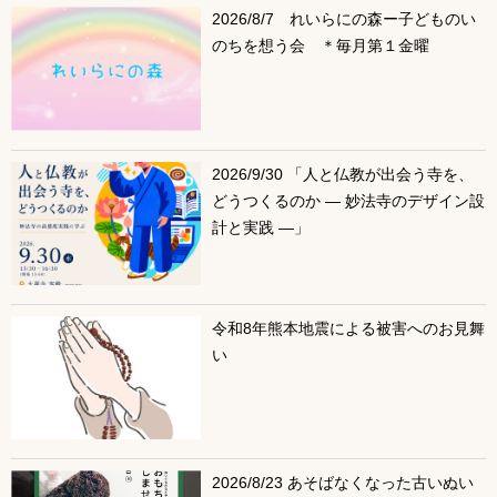
2026/8/7 れいらにの森ー子どものい
のちを想う会 ＊毎月第１金曜
2026/9/30 「人と仏教が出会う寺を、
どうつくるのか ― 妙法寺のデザイン設
計と実践 ―」
令和8年熊本地震による被害へのお見舞
い
2026/8/23 あそばなくなった古いぬい