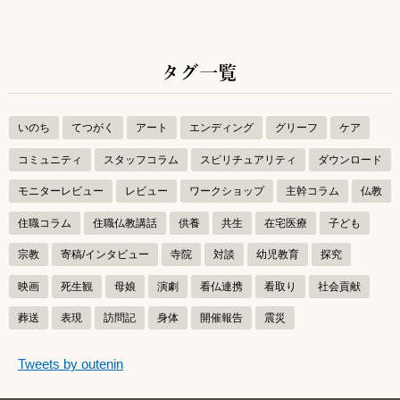
タグ一覧
いのち
てつがく
アート
エンディング
グリーフ
ケア
コミュニティ
スタッフコラム
スピリチュアリティ
ダウンロード
モニターレビュー
レビュー
ワークショップ
主幹コラム
仏教
住職コラム
住職仏教講話
供養
共生
在宅医療
子ども
宗教
寄稿/インタビュー
寺院
対談
幼児教育
探究
映画
死生観
母娘
演劇
看仏連携
看取り
社会貢献
葬送
表現
訪問記
身体
開催報告
震災
つぶやきをスキップする
Tweets by outenin