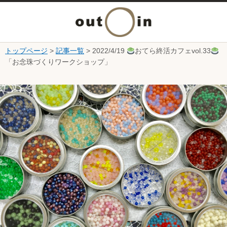
メ
ニ
トップページ
>
記事一覧
> 2022/4/19
おてら終活カフェvol.33
本文へ
「お念珠づくりワークショップ」
ュ
ここから本文です。
ー
を
開
く