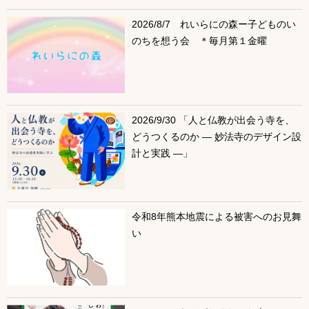
サブコンテンツ
2026/8/7 れいらにの森ー子どものい
のちを想う会 ＊毎月第１金曜
2026/9/30 「人と仏教が出会う寺を、
どうつくるのか ― 妙法寺のデザイン設
計と実践 ―」
令和8年熊本地震による被害へのお見舞
い