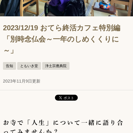
2023/12/19 おてら終活カフェ特別編
「別時念仏会～一年のしめくくりに
～」
告知
ともいき堂
浄土宗應典院
2023年11月9日更新
お寺で「人生」について一緒に語り合
ってみませんか？