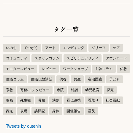
タグ一覧
いのち
てつがく
アート
エンディング
グリーフ
ケア
コミュニティ
スタッフコラム
スピリチュアリティ
ダウンロード
モニターレビュー
レビュー
ワークショップ
主幹コラム
仏教
住職コラム
住職仏教講話
供養
共生
在宅医療
子ども
宗教
寄稿/インタビュー
寺院
対談
幼児教育
探究
映画
死生観
母娘
演劇
看仏連携
看取り
社会貢献
葬送
表現
訪問記
身体
開催報告
震災
つぶやきをスキップする
Tweets by outenin