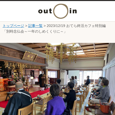
メ
ニ
トップページ
>
記事一覧
> 2023/12/19 おてら終活カフェ特別編
本文へ
「別時念仏会～一年のしめくくりに～」
ュ
ここから本文です。
ー
を
開
く