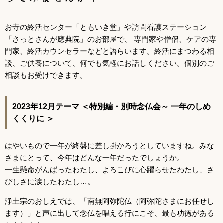
お寺の終活センター「ともいき堂」や訪問看護ステーション
「さっとさんが應典院」のお部屋で、 専門家や僧侶、ケアの専
門家、終活カウンセラーなどと語らいます。終活にまつわる相
談、ご供養について、何でも気軽にお話しください。個別のご
相談もお受けできます。
2023年12月テーマ ＜特別編・別時念仏会～ 一年のしめ
くくりに ＞
はやいもので一年が終盤に差し掛かろうとしていますね。みな
さまにとって、今年はどんな一年だったでしょうか。
一生懸命がんばったわたし、よろこびに心躍らせたわたし、さ
びしさに涙したわたし…。
浄土宗のおしえでは、「南無阿弥陀仏（阿弥陀さまにお任せし
ます）」と声に出して念仏を唱える行にこそ、最も功徳がある