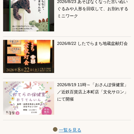
2026/8/23 あそばなくなった古いぬい
ぐるみや人形を回収して、お別れする
ミニワーク
2026/8/22 したでらまち地蔵盆献灯会
2026/8/19 11時～「おさんぽ保健室」
／近鉄百貨店上本町店「文化サロン」
にて開催
一覧を見る