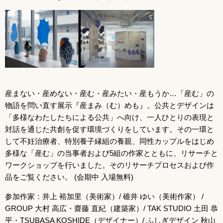
産まない・産めない・産む・産みたい・産もうか…「産む」の
物語を問い直す展示『産まみ（む）めも』。公共とデザインは
「多様なわたしたちによる公共」へ向け、一人ひとりの表現と
対話を通じた共創を促す環境づくりをしています。その一環と
して不妊治療者、特別養子縁組の養親、同性カップルをはじめ
多様な「産む」の当事者および5組の作家とともに、リサーチと
ワークショップを行いました。そのリサーチプロセスおよび作
品をご覧ください。 (会期中 入場無料)
参加作家：井上 裕加里（美術家）/ 碓井 ゆい（美術作家） /
GROUP 大村 高広・齋藤 直紀（建築家）/ TAK STUDIO 土田 恭
平・TSUBASA KOSHIDE（デザイナー）/ ふしぎデザイン 秋山