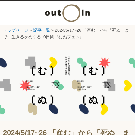
メ
ニ
トップページ
>
記事一覧
> 2024/5/17~26 「産む」から「死ぬ」ま
本文へ
で、生きるをめぐる10日間『むぬフェス』
ュ
ここから本文です。
ー
を
開
く
2024/5/17~26 「産む」から「死ぬ」ま