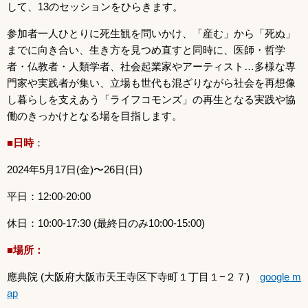
して、13のセッションをひらきます。
参加者一人ひとりに死生観を問いかけ、「産む」から「死ぬ」
までに向き合い、生き方を見つめ直すと同時に、医師・哲学
者・仏教者・人類学者、社会起業家やアーティスト…多様な専
門家や実践者が集い、立場も世代も混ざりながら社会を再想像
し暮らしを支えあう「ライフコモンズ」の再生となる実践や協
働のきっかけとなる場を目指します。
■日時
：
2024年5月17日(金)〜26日(日)
平日：12:00-20:00
休日：10:00-17:30 (最終日のみ10:00-15:00)
■場所：
應典院 (大阪府大阪市天王寺区下寺町１丁目１−２７)
google m
ap