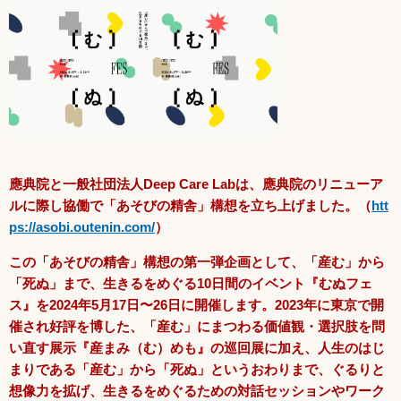
應典院と一般社団法人Deep Care Labは、應典院のリニューア
ルに際し協働で「あそびの精舎」構想を立ち上げました。（
htt
ps://asobi.outenin.com/
）
この「あそびの精舎」構想の第一弾企画として、「産む」から
「死ぬ」まで、生きるをめぐる10日間のイベント『むぬフェ
ス』を2024年5月17日〜26日に開催します。2023年に東京で開
催され好評を博した、「産む」にまつわる価値観・選択肢を問
い直す展示『産まみ（む）めも』の巡回展に加え、人生のはじ
まりである「産む」から「死ぬ」というおわりまで、ぐるりと
想像力を拡げ、生きるをめぐるための対話セッションやワーク