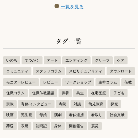
一覧を見る
タグ一覧
いのち
てつがく
アート
エンディング
グリーフ
ケア
コミュニティ
スタッフコラム
スピリチュアリティ
ダウンロード
モニターレビュー
レビュー
ワークショップ
主幹コラム
仏教
住職コラム
住職仏教講話
供養
共生
在宅医療
子ども
宗教
寄稿/インタビュー
寺院
対談
幼児教育
探究
映画
死生観
母娘
演劇
看仏連携
看取り
社会貢献
葬送
表現
訪問記
身体
開催報告
震災