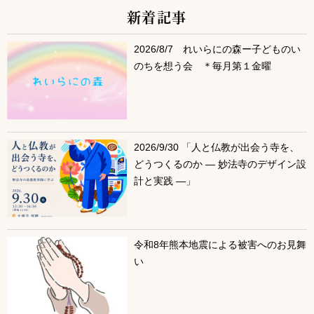
新着記事
サブコンテンツ
2026/8/7 れいらにの森ー子どものい
のちを想う会 ＊毎月第１金曜
2026/9/30 「人と仏教が出会う寺を、
どうつくるのか ― 妙法寺のデザイン設
計と実践 ―」
令和8年熊本地震による被害へのお見舞
い