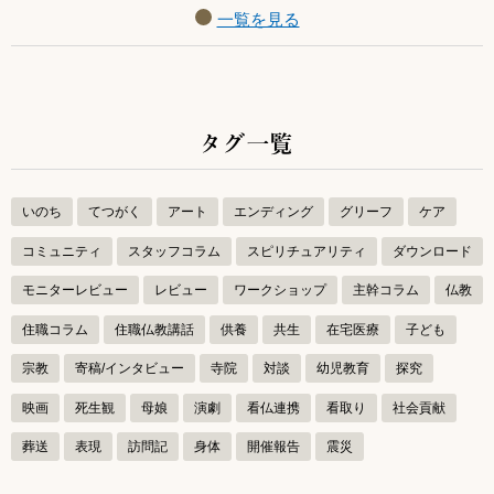
一覧を見る
タグ一覧
いのち
てつがく
アート
エンディング
グリーフ
ケア
コミュニティ
スタッフコラム
スピリチュアリティ
ダウンロード
モニターレビュー
レビュー
ワークショップ
主幹コラム
仏教
住職コラム
住職仏教講話
供養
共生
在宅医療
子ども
宗教
寄稿/インタビュー
寺院
対談
幼児教育
探究
映画
死生観
母娘
演劇
看仏連携
看取り
社会貢献
葬送
表現
訪問記
身体
開催報告
震災