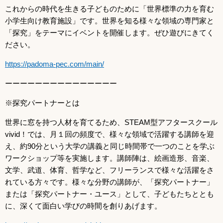
これからの時代を生きる子どものために「世界標準の力を育む
小学生向け教育施設」です。世界を知る様々な領域の専門家と
「探究」をテーマにイベントを開催します。ぜひ遊びにきてく
ださい。
https://padoma-pec.com/main/
ーーーーーーーーーーーーーーー
※探究パートナーとは
世界に窓を持つ人材を育てるため、STEAM型アフタースクール
vivid！では、月１回の頻度で、様々な領域で活躍する講師を迎
え、約90分という大学の講義と同じ時間帯で一つのことを学ぶ
ワークショップ等を実施します。講師陣は、絵画造形、音楽、
文学、武道、体育、哲学など、フリーランスで様々な活躍をさ
れている方々です。様々な分野の講師が、「探究パートナー」
または「探究パートナー・ユース」として、子どもたちととも
に、深くて面白い学びの時間を創りあげます。