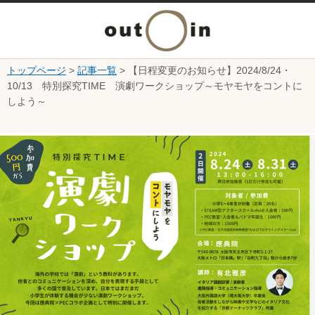
メ
ニ
トップページ
>
記事一覧
> 【日程変更のお知らせ】2024/8/24・
本文へ
10/13 特別探究TIME 演劇ワークショップ～モヤモヤをコントに
ュ
しよう～
ー
ここから本文です。
を
開
く