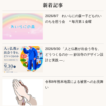
新着記事
サブコンテンツ
2026/8/7 れいらにの森ー子どものい
のちを想う会 ＊毎月第１金曜
2026/9/30 「人と仏教が出会う寺を、
どうつくるのか ― 妙法寺のデザイン設
計と実践 ―」
令和8年熊本地震による被害へのお見舞
い