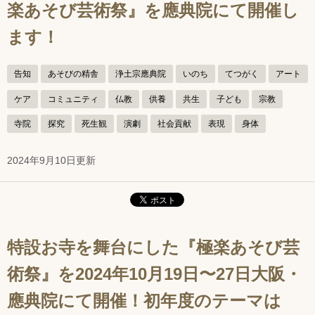
楽あそび芸術祭』を應典院にて開催し
ます！
告知
あそびの精舎
浄土宗應典院
いのち
てつがく
アート
ケア
コミュニティ
仏教
供養
共生
子ども
宗教
寺院
探究
死生観
演劇
社会貢献
表現
身体
2024年9月10日更新
特設お寺を舞台にした『極楽あそび芸
術祭』を2024年10月19日〜27日大阪・
應典院にて開催！初年度のテーマは