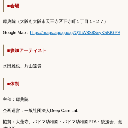
■会場
應典院（大阪府大阪市天王寺区下寺町１丁目１−２７）
Google Map：
https://maps.app.goo.gl/Q1hW8S8SnyKSKtGP9
■参加アーティスト
水田雅也、片山達貴
■体制
主催：應典院
企画運営：一般社団法人Deep Care Lab
協賛：大蓮寺、パドマ幼稚園・パドマ幼稚園PTA・後援会、創