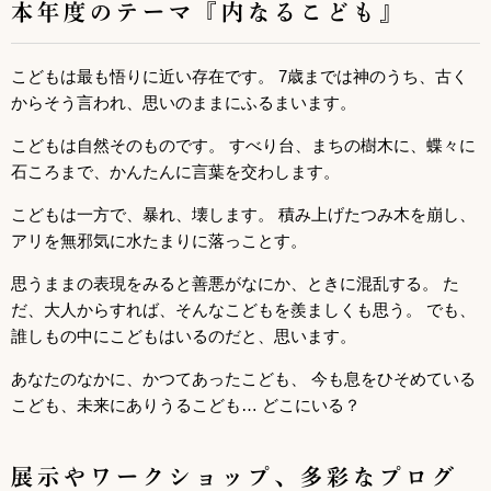
本年度のテーマ『内なるこども』
こどもは最も悟りに近い存在です。 7歳までは神のうち、古く
からそう言われ、思いのままにふるまいます。
こどもは自然そのものです。 すべり台、まちの樹木に、蝶々に
石ころまで、かんたんに言葉を交わします。
こどもは一方で、暴れ、壊します。 積み上げたつみ木を崩し、
アリを無邪気に水たまりに落っことす。
思うままの表現をみると善悪がなにか、ときに混乱する。 た
だ、大人からすれば、そんなこどもを羨ましくも思う。 でも、
誰しもの中にこどもはいるのだと、思います。
あなたのなかに、かつてあったこども、 今も息をひそめている
こども、未来にありうるこども… どこにいる？
展示やワークショップ、多彩なプログ