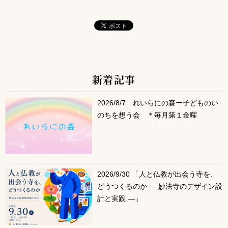
新着記事
サブコンテンツ
2026/8/7 れいらにの森ー子どものい
のちを想う会 ＊毎月第１金曜
2026/9/30 「人と仏教が出会う寺を、
どうつくるのか ― 妙法寺のデザイン設
計と実践 ―」