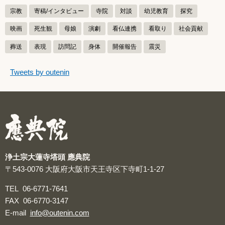
宗教
寄稿/インタビュー
寺院
対談
幼児教育
探究
映画
死生観
母娘
演劇
看仏連携
看取り
社会貢献
葬送
表現
訪問記
身体
開催報告
震災
つぶやきをスキップする
Tweets by outenin
つぶやき
浄土宗大蓮寺塔頭 應典院
〒543-0076
大阪府大阪市天王寺区下寺町1-1-27
TEL
06-6771-7641
FAX
06-6770-3147
E-mail
info@outenin.com