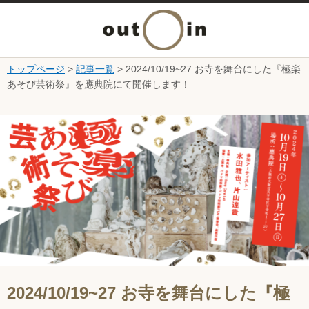
メ
ニ
トップページ
>
記事一覧
> 2024/10/19~27 お寺を舞台にした『極楽
本文へ
あそび芸術祭』を應典院にて開催します！
ュ
ここから本文です。
ー
を
開
く
2024/10/19~27 お寺を舞台にした『極