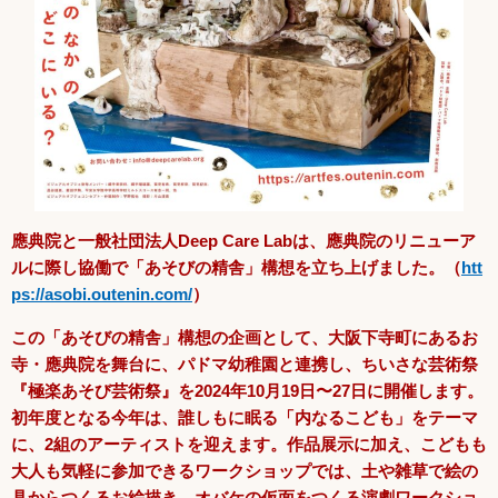
應典院と一般社団法人Deep Care Labは、應典院のリニューア
ルに際し協働で「あそびの精舎」構想を立ち上げました。（
htt
ps://asobi.outenin.com/
）
この「あそびの精舎」構想の企画として、大阪下寺町にあるお
寺・應典院を舞台に、パドマ幼稚園と連携し、ちいさな芸術祭
『極楽あそび芸術祭』を2024年10月19日〜27日に開催します。
初年度となる今年は、誰しもに眠る「内なるこども」をテーマ
に、2組のアーティストを迎えます。作品展示に加え、こどもも
大人も気軽に参加できるワークショップでは、土や雑草で絵の
具からつくるお絵描き、オバケの仮面をつくる演劇ワークショ