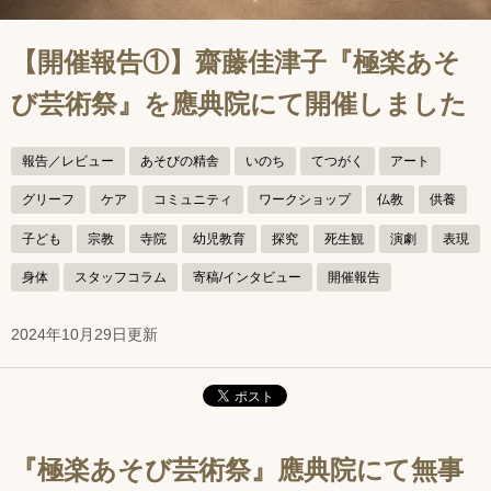
【開催報告①】齋藤佳津子『極楽あそ
び芸術祭』を應典院にて開催しました
報告／レビュー
あそびの精舎
いのち
てつがく
アート
グリーフ
ケア
コミュニティ
ワークショップ
仏教
供養
子ども
宗教
寺院
幼児教育
探究
死生観
演劇
表現
身体
スタッフコラム
寄稿/インタビュー
開催報告
2024年10月29日更新
『極楽あそび芸術祭』應典院にて無事