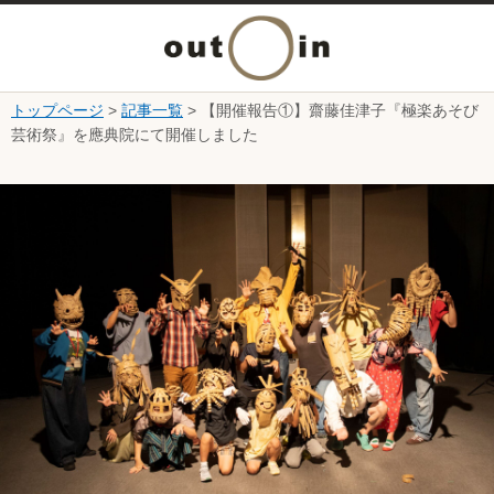
メ
ニ
トップページ
>
記事一覧
> 【開催報告①】齋藤佳津子『極楽あそび
本文へ
芸術祭』を應典院にて開催しました
ュ
ここから本文です。
ー
を
開
く