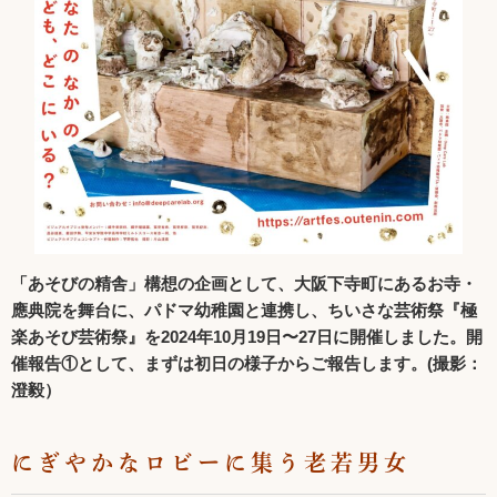
「あそびの精舎」構想の企画として、大阪下寺町にあるお寺・
應典院を舞台に、パドマ幼稚園と連携し、ちいさな芸術祭『極
楽あそび芸術祭』を2024年10月19日〜27日に開催しました。開
催報告①として、まずは初日の様子からご報告します。(撮影：
澄毅）
にぎやかなロビーに集う老若男女