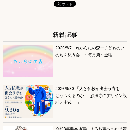
新着記事
サブコンテンツ
2026/8/7 れいらにの森ー子どものい
のちを想う会 ＊毎月第１金曜
2026/9/30 「人と仏教が出会う寺を、
どうつくるのか ― 妙法寺のデザイン設
計と実践 ―」
令和8年熊本地震による被害へのお見舞