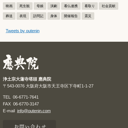
映画
死生観
母娘
演劇
看仏連携
看取り
社会貢献
葬送
表現
訪問記
身体
開催報告
震災
つぶやきをスキップする
Tweets by outenin
つぶやき
浄土宗大蓮寺塔頭 應典院
〒543-0076
大阪府大阪市天王寺区下寺町1-1-27
TEL
06-6771-7641
FAX
06-6770-3147
E-mail
info@outenin.com
お問い合わせ