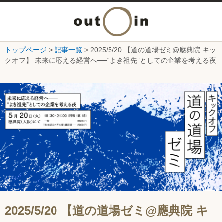
メ
ニ
トップページ
>
記事一覧
> 2025/5/20 【道の道場ゼミ@應典院 キッ
本文へ
クオフ】 未来に応える経営へ──“よき祖先”としての企業を考える夜
ュ
ここから本文です。
ー
を
開
く
2025/5/20 【道の道場ゼミ@應典院 キ