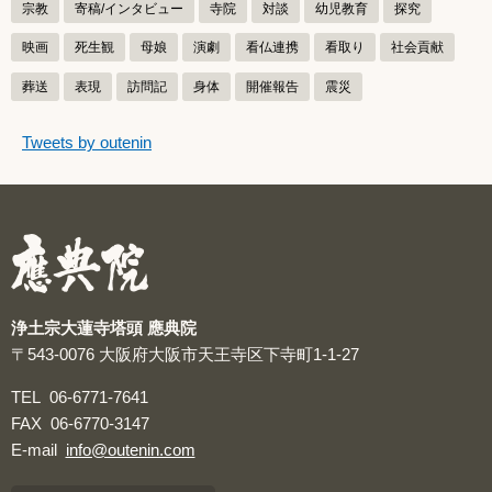
宗教
寄稿/インタビュー
寺院
対談
幼児教育
探究
映画
死生観
母娘
演劇
看仏連携
看取り
社会貢献
葬送
表現
訪問記
身体
開催報告
震災
つぶやきをスキップする
Tweets by outenin
つぶやき
浄土宗大蓮寺塔頭 應典院
〒543-0076
大阪府大阪市天王寺区下寺町1-1-27
TEL
06-6771-7641
FAX
06-6770-3147
E-mail
info@outenin.com