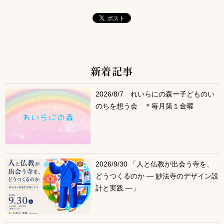
新着記事
サブコンテンツ
2026/8/7 れいらにの森ー子どものい
のちを想う会 ＊毎月第１金曜
2026/9/30 「人と仏教が出会う寺を、
どうつくるのか ― 妙法寺のデザイン設
計と実践 ―」