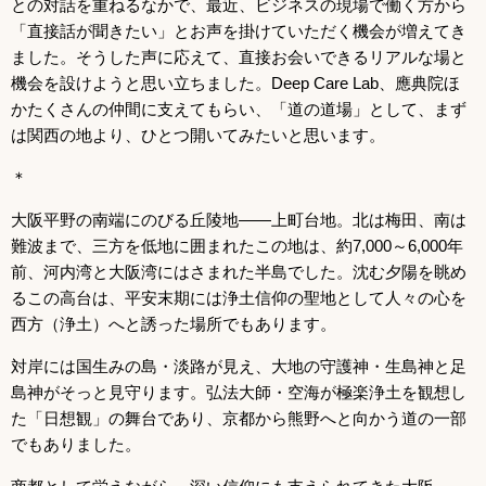
との対話を重ねるなかで、最近、ビジネスの現場で働く方から
「直接話が聞きたい」とお声を掛けていただく機会が増えてき
ました。そうした声に応えて、直接お会いできるリアルな場と
機会を設けようと思い立ちました。Deep Care Lab、應典院ほ
かたくさんの仲間に支えてもらい、「道の道場」として、まず
は関西の地より、ひとつ開いてみたいと思います。
＊
大阪平野の南端にのびる丘陵地――上町台地。北は梅田、南は
難波まで、三方を低地に囲まれたこの地は、約7,000～6,000年
前、河内湾と大阪湾にはさまれた半島でした。沈む夕陽を眺め
るこの高台は、平安末期には浄土信仰の聖地として人々の心を
西方（浄土）へと誘った場所でもあります。
対岸には国生みの島・淡路が見え、大地の守護神・生島神と足
島神がそっと見守ります。弘法大師・空海が極楽浄土を観想し
た「日想観」の舞台であり、京都から熊野へと向かう道の一部
でもありました。