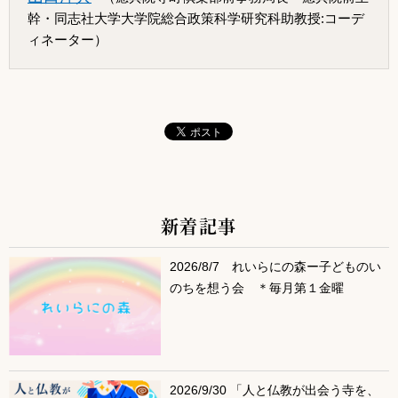
幹・同志社大学大学院総合政策科学研究科助教授:コーデ
ィネーター）
新着記事
サブコンテンツ
2026/8/7 れいらにの森ー子どものい
のちを想う会 ＊毎月第１金曜
2026/9/30 「人と仏教が出会う寺を、