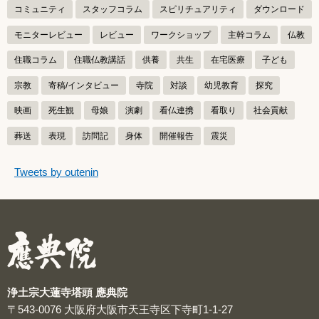
コミュニティ
スタッフコラム
スピリチュアリティ
ダウンロード
モニターレビュー
レビュー
ワークショップ
主幹コラム
仏教
住職コラム
住職仏教講話
供養
共生
在宅医療
子ども
宗教
寄稿/インタビュー
寺院
対談
幼児教育
探究
映画
死生観
母娘
演劇
看仏連携
看取り
社会貢献
葬送
表現
訪問記
身体
開催報告
震災
つぶやきをスキップする
Tweets by outenin
つぶやき
浄土宗大蓮寺塔頭 應典院
〒543-0076
大阪府大阪市天王寺区下寺町1-1-27