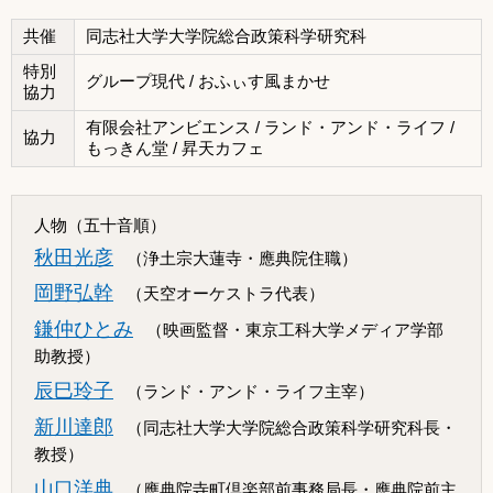
共催
同志社大学大学院総合政策科学研究科
特別
グループ現代 / おふぃす風まかせ
協力
有限会社アンビエンス / ランド・アンド・ライフ /
協力
もっきん堂 / 昇天カフェ
人物（五十音順）
秋田光彦
（浄土宗大蓮寺・應典院住職）
岡野弘幹
（天空オーケストラ代表）
鎌仲ひとみ
（映画監督・東京工科大学メディア学部
助教授）
辰巳玲子
（ランド・アンド・ライフ主宰）
新川達郎
（同志社大学大学院総合政策科学研究科長・
教授）
山口洋典
（應典院寺町倶楽部前事務局長・應典院前主