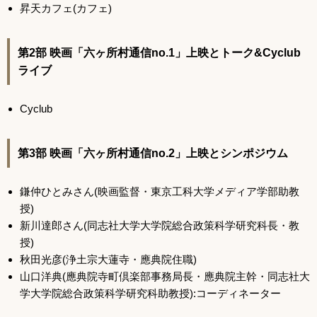
昇天カフェ(カフェ)
第2部 映画「六ヶ所村通信no.1」上映とトーク&Cyclub
ライブ
Cyclub
第3部 映画「六ヶ所村通信no.2」上映とシンポジウム
鎌仲ひとみさん(映画監督・東京工科大学メディア学部助教
授)
新川達郎さん(同志社大学大学院総合政策科学研究科長・教
授)
秋田光彦(浄土宗大蓮寺・應典院住職)
山口洋典(應典院寺町倶楽部事務局長・應典院主幹・同志社大
学大学院総合政策科学研究科助教授):コーディネーター