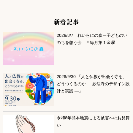
新着記事
サブコンテンツ
2026/8/7 れいらにの森ー子どものい
のちを想う会 ＊毎月第１金曜
2026/9/30 「人と仏教が出会う寺を、
どうつくるのか ― 妙法寺のデザイン設
計と実践 ―」
令和8年熊本地震による被害へのお見舞
い