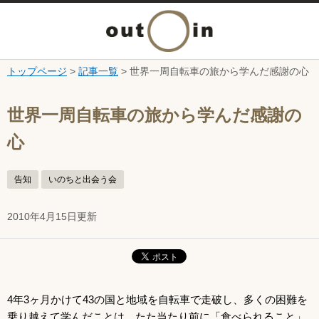
メ
ニ
トップページ
>
記事一覧
> 世界一周自転車の旅から学んだ感謝の心
本文へ
ュ
ここから本文です。
世界一周自転車の旅から学んだ感謝の
ー
心
を
告知
いのちと出会う会
開
2010年4月15日更新
く
4年3ヶ月かけて43の国と地域を自転車で走破し、多くの困難を
乗り越えて学んだことは、たた当たり前に「食べられること」