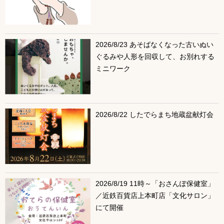
2026/8/23 あそばなくなった古いぬい
ぐるみや人形を回収して、お別れする
ミニワーク
2026/8/22 したでらまち地蔵盆献灯会
2026/8/19 11時～「おさんぽ保健室」
／近鉄百貨店上本町店「文化サロン」
にて開催