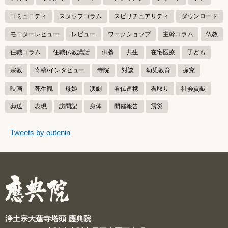
コミュニティ
スタッフコラム
スピリチュアリティ
ダウンロード
モニターレビュー
レビュー
ワークショップ
主幹コラム
仏教
住職コラム
住職仏教講話
供養
共生
在宅医療
子ども
宗教
寄稿/インタビュー
寺院
対談
幼児教育
探究
映画
死生観
母娘
演劇
看仏連携
看取り
社会貢献
葬送
表現
訪問記
身体
開催報告
震災
つぶやきをスキップする
Tweets by outenin
つぶやき
浄土宗大蓮寺塔頭 應典院