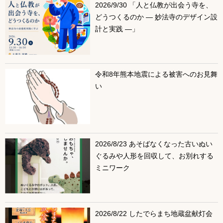
2026/9/30 「人と仏教が出会う寺を、
どうつくるのか ― 妙法寺のデザイン設
計と実践 ―」
令和8年熊本地震による被害へのお見舞
い
2026/8/23 あそばなくなった古いぬい
ぐるみや人形を回収して、お別れする
ミニワーク
2026/8/22 したでらまち地蔵盆献灯会