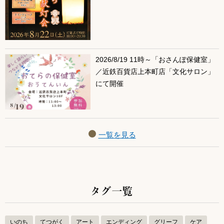
2026/8/19 11時～「おさんぽ保健室」
／近鉄百貨店上本町店「文化サロン」
にて開催
一覧を見る
タグ一覧
いのち
てつがく
アート
エンディング
グリーフ
ケア