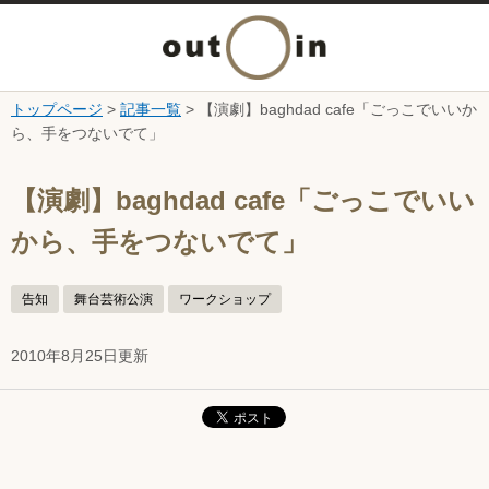
メ
ニ
トップページ
>
記事一覧
> 【演劇】baghdad cafe「ごっこでいいか
本文へ
ら、手をつないでて」
ュ
ここから本文です。
ー
【演劇】baghdad cafe「ごっこでいい
から、手をつないでて」
を
開
告知
舞台芸術公演
ワークショップ
く
2010年8月25日更新