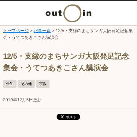
メ
ニ
トップページ
>
記事一覧
> 12/5・支縁のまちサンガ大阪発足記念集
本文へ
会・うてつあきこさん講演会
ュ
ここから本文です。
ー
12/5・支縁のまちサンガ大阪発足記念
集会・うてつあきこさん講演会
を
開
告知
その他
宗教
く
2010年12月5日更新