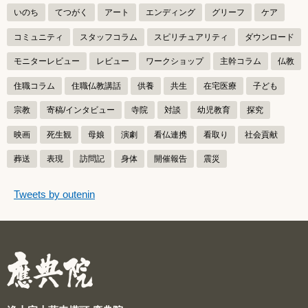
いのち
てつがく
アート
エンディング
グリーフ
ケア
コミュニティ
スタッフコラム
スピリチュアリティ
ダウンロード
モニターレビュー
レビュー
ワークショップ
主幹コラム
仏教
住職コラム
住職仏教講話
供養
共生
在宅医療
子ども
宗教
寄稿/インタビュー
寺院
対談
幼児教育
探究
映画
死生観
母娘
演劇
看仏連携
看取り
社会貢献
葬送
表現
訪問記
身体
開催報告
震災
つぶやきをスキップする
Tweets by outenin
つぶやき