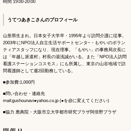
時間 19:00-20:00
うてつあきこさんのプロフィール
山形県生まれ。日本女子大学卒・1995年より訪問介護に従事。
2003年にNPO法人自立生活サポートセンタ−・もやいのボラン
ティアスタッフになり、現在理事。「もやい」の事務局次長に
は「年越し派遣村」村長の湯浅誠がいる。また「NPO法人訪問
看護ステーションコスモス」にも所属し、東京の山谷地域で訪
問看護師として週2回勤務している。
■参加費:1,000円
■問い合わせ・連絡先
mail:gushounavi●yahoo.co.jp (●を@に変えてください)
■協力 應典院・大阪市立大学都市研究プラザ阿倍野プラザ
開催日