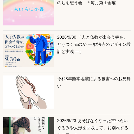
のちを想う会 ＊毎月第１金曜
2026/9/30 「人と仏教が出会う寺を、
どうつくるのか ― 妙法寺のデザイン設
計と実践 ―」
令和8年熊本地震による被害へのお見舞
い
2026/8/23 あそばなくなった古いぬい
ぐるみや人形を回収して、お別れする