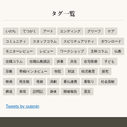
タグ一覧
いのち
てつがく
アート
エンディング
グリーフ
ケア
コミュニティ
スタッフコラム
スピリチュアリティ
ダウンロード
モニターレビュー
レビュー
ワークショップ
主幹コラム
仏教
住職コラム
住職仏教講話
供養
共生
在宅医療
子ども
宗教
寄稿/インタビュー
寺院
対談
幼児教育
探究
映画
死生観
母娘
演劇
看仏連携
看取り
社会貢献
葬送
表現
訪問記
身体
開催報告
震災
つぶやきをスキップする
Tweets by outenin