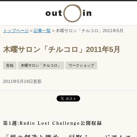
メ
ニ
トップページ
>
記事一覧
> 木曜サロン「チルコロ」2011年5月
本文へ
ュ
ここから本文です。
木曜サロン「チルコロ」2011年5月
ー
告知
木曜サロン「チルコロ」
ワークショップ
を
2011年5月19日更新
開
く
第1週:Radio Lost Challenge公開収録
「場の創造と継承 〜扇町ミュージアムス